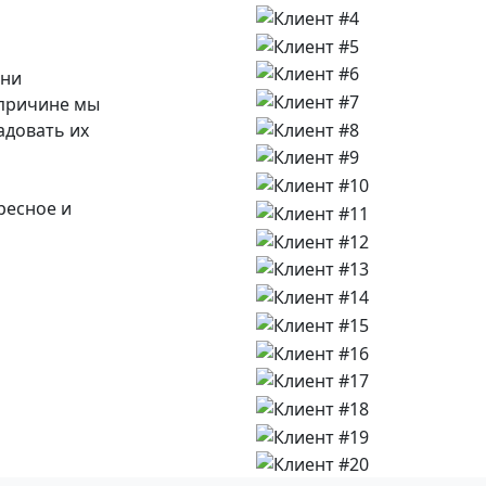
Они
 причине мы
адовать их
ресное и