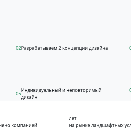
02
Разрабатываем 2 концепции дизайна
Индивидуальный и неповторимый
05
дизайн
лет
нено компанией
на рынке ландшафтных ус