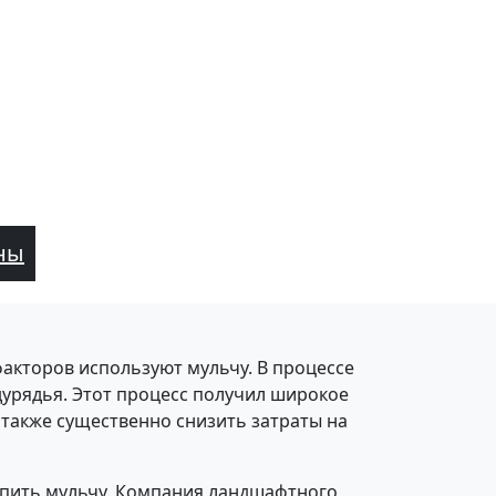
ны
факторов используют мульчу. В процессе
урядья. Этот процесс получил широкое
 также существенно снизить затраты на
упить мульчу. Компания ландшафтного