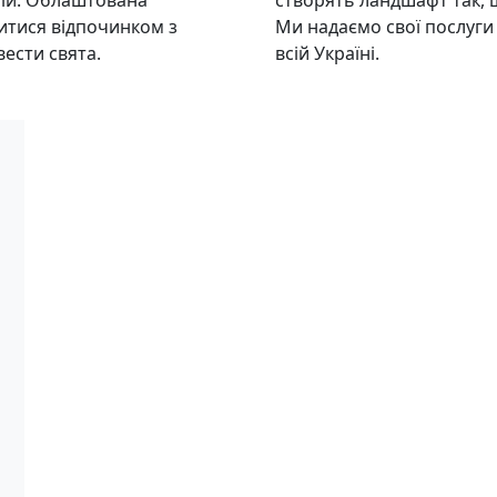
трій. Облаштована
створять ландшафт так, 
дитися відпочинком з
Ми надаємо свої послуги н
ести свята.
всій Україні.