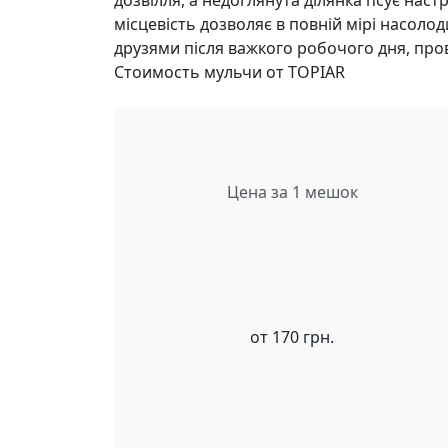
дозвілля, а недоглянута ділянка псує нас
місцевість дозволяє в повній мірі насоло
друзями після важкого робочого дня, пров
Стоимость мульчи от TOPIAR
Цена за 1 мешок
от
170
грн.