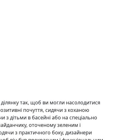
ілянку так, щоб ви могли насолодитися
позитивні почуття, сидячи з коханою
и з дітьми в басейні або на спеціально
айданчику, оточеному зеленим і
одячи з практичного боку, дизайнери