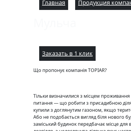
Главная
Продукция компа
Мульча
Заказать в 1 клик
Що пропонує компанія TOPIAR?
Тільки визначилися з місцем проживання 
питання — що робити з присадибною діл
купили з доглянутим газоном, якщо терит
Або не подобається вигляд біля нового б
заміський будинок передбачає місце для 