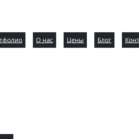
тфолио
О нас
Цены
Блог
Кон