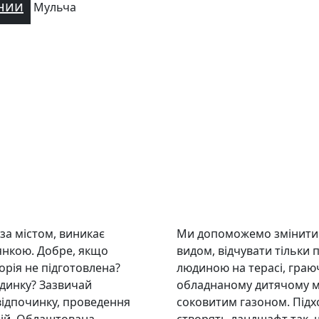
нии
Мульча
за містом, виникає
Ми допоможемо змінити д
янкою. Добре, якщо
видом, відчувати тільки 
орія не підготовлена?
людиною на терасі, граюч
удинку? Зазвичай
обладнаному дитячому м
відпочинку, проведення
соковитим газоном. Підх