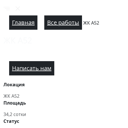
Главная
Все работы
ЖК А52
ЖК А52
Написать нам
Локация
ЖК А52
Площадь
34,2 сотки
Статус