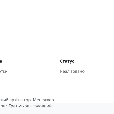
а
Статус
отки
Реалізовано
тний архітектор, Менеджер
Борис Третьяков - головний