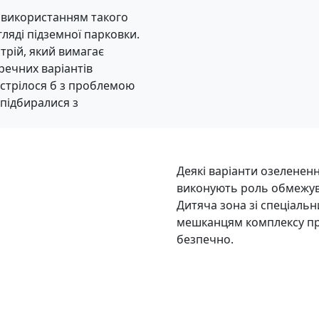
 використанням такого
гляді підземної парковки.
трій, який вимагає
речних варіантів
устрілося б з проблемою
 підбиралися з
Деякі варіанти озелененн
виконують роль обмежува
Дитяча зона зі спеціаль
мешканцям комплексу пров
безпечно.