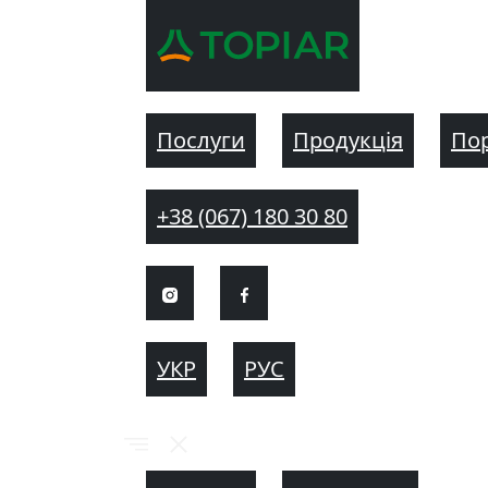
Послуги
Продукція
По
+38 (067) 180 30 80
УКР
РУС