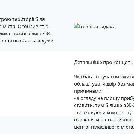
рою території біля
о міста. Особливістю
лика - всього лише 34
площа вважається дуже
Детальніше про концепц
Як і багато сучасних жит
облаштувати двір без ма
причинами:
- з огляду на площу прибу
ставити, тим більше в Ж
- враховуючи компактну 
озеленити її, створивши
центрі галасливого міста