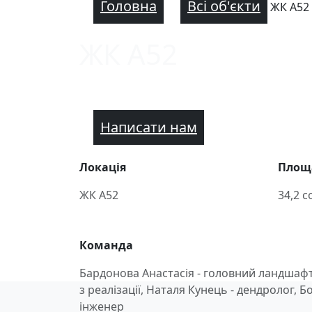
Головна
Всі об'єкти
ЖК А52
ЖК А52
Написати нам
Локація
Площ
ЖК А52
34,2 с
Команда
Бардонова Анастасія - головний ландшаф
з реалізації, Наталя Кунець - дендролог, 
інженер