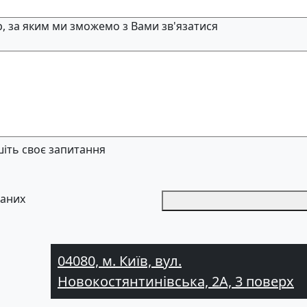
, за яким ми зможемо з Вами зв'язатися
іть своє запитання
даних
04080, м. Київ, вул.
Новокостянтинівська, 2А, 3 поверх