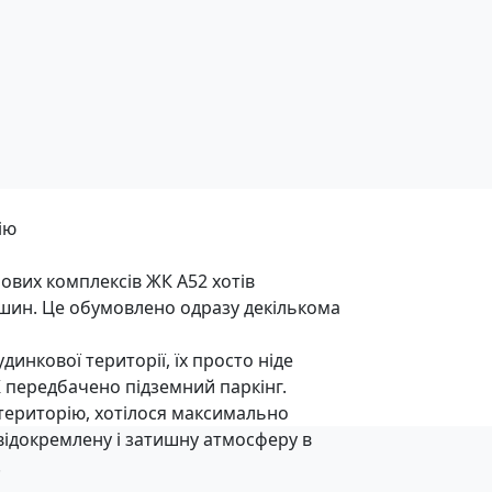
ію
лових комплексів ЖК А52 хотів
шин. Це обумовлено одразу декількома
динкової території, їх просто ніде
К передбачено підземний паркінг.
територію, хотілося максимально
 відокремлену і затишну атмосферу в
.