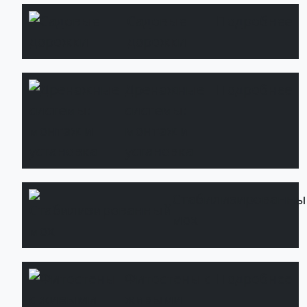
Садовые
Подробнее
дорожки
Дренажные
Подробнее
системы:
монтаж и
установка
Стабилизированны
мох
Фитостены с
Подробнее
живыми