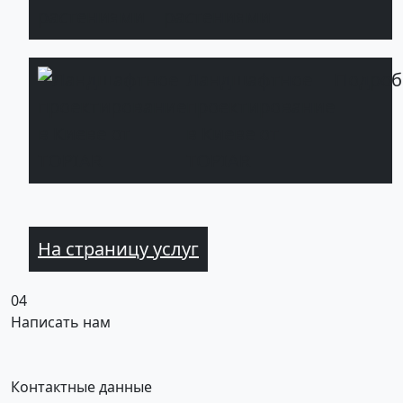
растениями
Ландшафтное
Подроб
проектирование
в Киеве от
TOPIAR
На страницу услуг
04
Написать нам
Контактные данные