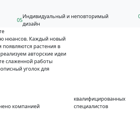
Индивидуальный и неповторимый
05
дизайн
те
ню нюансов. Каждый новый
м появляются растения в
 реализуем авторские идеи
ате слаженной работы
описный уголок для
квалифицированных
нено компанией
специалистов