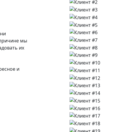
Они
 причине мы
адовать их
ресное и