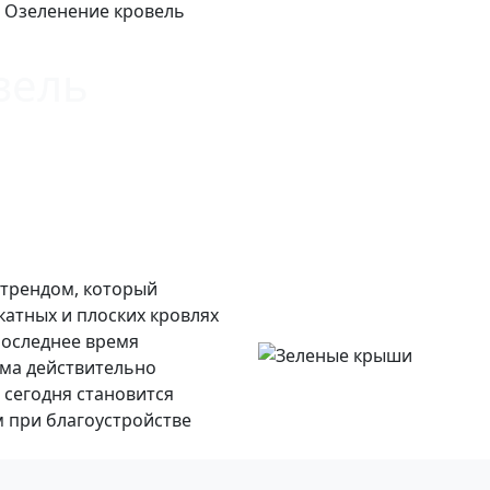
Озеленение кровель
вель
 трендом, который
катных и плоских кровлях
последнее время
ема действительно
е сегодня становится
 при благоустройстве