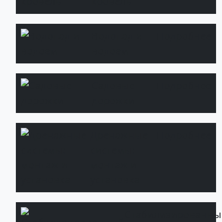
кровель
Водопад и
Подробнее
водоем
Садовые
Подробнее
дорожки
Дренажные
Подробнее
системы:
монтаж и
установка
Стабилизированны