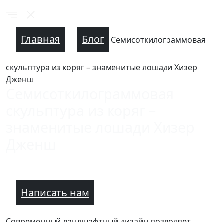
Главная
Блог
Семисоткилограммовая
скульптура из коряг – знаменитые лошади Хизер
Дженш
Семисоткилограммовая
скульптура из коряг –
знаменитые лошади Хизер
Дженш
Написать нам
Современный ландшафтный дизайн позволяет