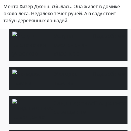
Мечта Хизер Дженш сбылась. Она живёт в домике
около леса. Недалеко течет ручей. А в саду стоит
табун деревянных лошадей.
Услуги
Подробнее
озеленения
участков
Укладка
Подробнее
газона
Ландшафтное
Подробнее
освещение