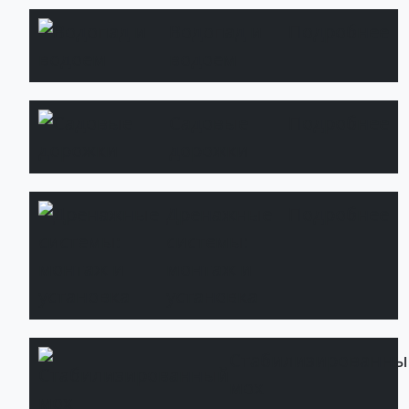
Водопад и
Подробнее
водоем
Садовые
Подробнее
дорожки
Дренажные
Подробнее
системы:
монтаж и
установка
Стабилизированны
мох