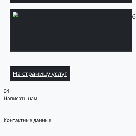
Ландшафтное
Подроб
проектирование
в Киеве от
TOPIAR
На страницу услуг
04
Написать нам
Контактные данные