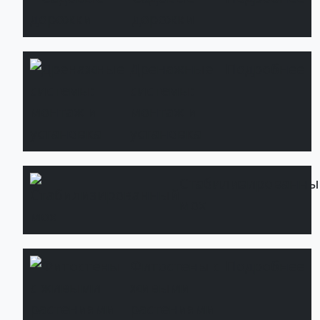
дорожки
Дренажные
Подробнее
системы:
монтаж и
установка
Стабилизированны
мох
Фитостены с
Подробнее
живыми
растениями