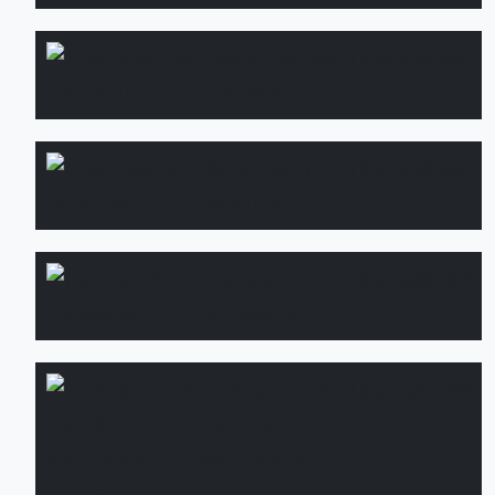
Озеленение
Подробнее
кровель
Водопад и
Подробнее
водоем
Садовые
Подробнее
дорожки
Дренажные
Подробнее
системы:
монтаж и
установка