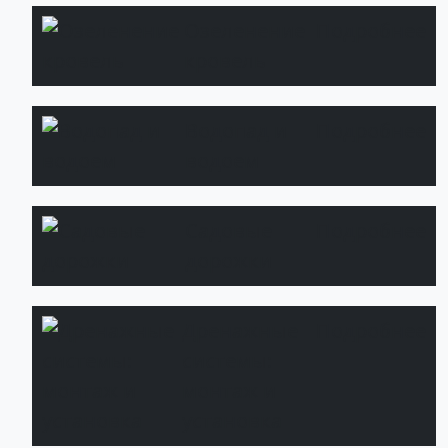
Озеленение
Подробнее
кровель
Водопад и
Подробнее
водоем
Садовые
Подробнее
дорожки
Дренажные
Подробнее
системы:
монтаж и
установка