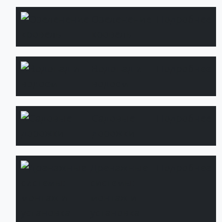
Озеленение
Подробнее
кровель
Водопад и
Подробнее
водоем
Садовые
Подробнее
дорожки
Дренажные
Подробнее
системы:
монтаж и
установка