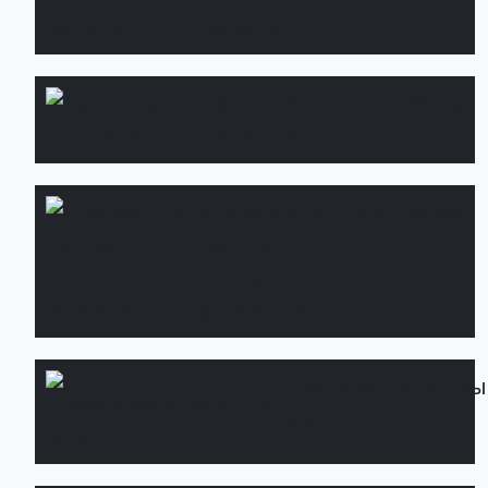
водоем
Садовые
Подробнее
дорожки
Дренажные
Подробнее
системы:
монтаж и
установка
Стабилизированны
мох