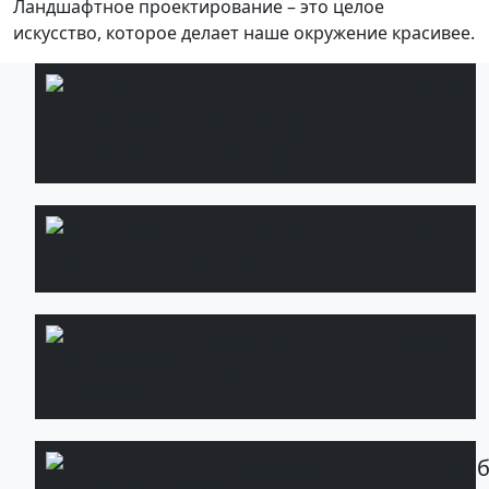
Ландшафтное проектирование – это целое
искусство, которое делает наше окружение красивее.
Услуги
Подробнее
озеленения
участков
Укладка
Подробнее
газона
Ландшафтное
Подробнее
освещение
Автоматический
Подроб