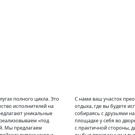
и
угах полного цикла. Это
С нами ваш участок пре
ество исполнителей на
отдыха, где вы будете и
редлагают уникальные
собираясь с друзьями на 
 реализовываем «под
площадке у себя во двор
й. Мы предлагаем
с практичной стороны, д