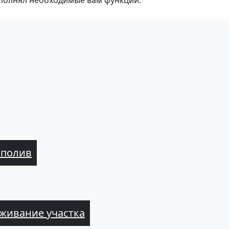
полнял необходимые вам функции.
 полив
живание участка