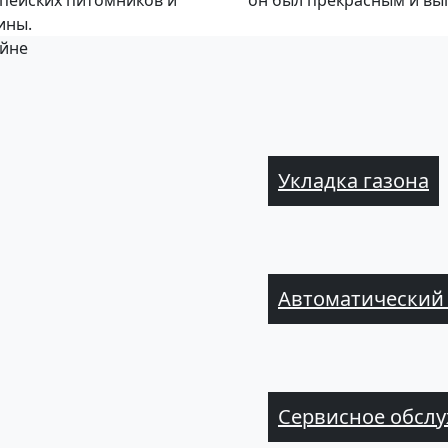
пейских питомников и
он был прекрасным и вы
ины.
айне
Укладка газона
Автоматический
Сервисное обслу