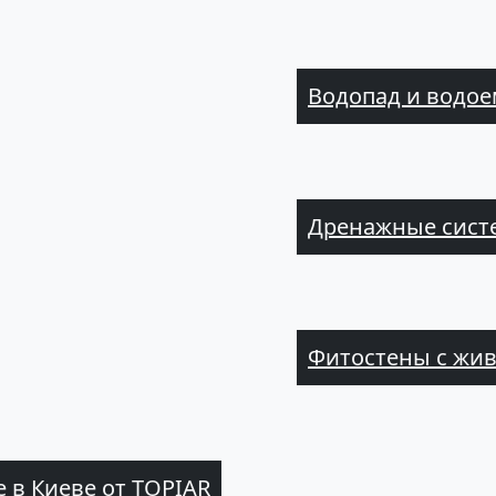
Водопад и водое
Дренажные систе
Фитостены с жи
в Киеве от TOPIAR