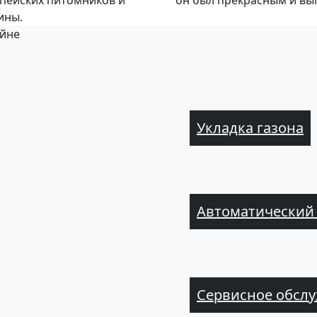
пейских питомников и
он был прекрасным и вы
ины.
айне
Укладка газона
Автоматический
Сервисное обслу