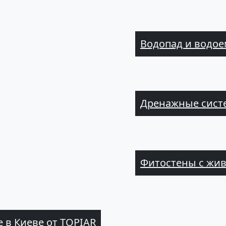
Водопад и водое
Дренажные систе
Фитостены с жи
в Киеве от TOPIAR