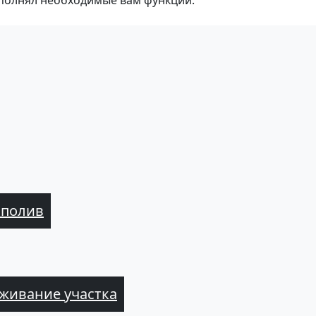
полнял необходимые вам функции.
 полив
живание участка