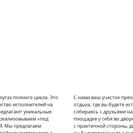
и
угах полного цикла. Это
С нами ваш участок пре
ество исполнителей на
отдыха, где вы будете и
редлагают уникальные
собираясь с друзьями на 
 реализовываем «под
площадке у себя во двор
й. Мы предлагаем
с практичной стороны, д