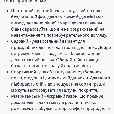
з його призначенням:
Партерний - елітний тип газону, який створює
бездоганний фон для заміських будинків і має
вигляд ідеально рівної смарагдової галявини.
Однак враховуйте, що він не розрахований на
навантаження та потребує ретельного догляду.
Садовий - універсальний варіант для
присадибних ділянок, дач і зон відпочинку. Добре
витримує ходіння, водночас зберігає гарний
декоративний вигляд. Обирайте його, якщо
бажаєте поєднати красу й практичність.
Спортивний - для облаштування футбольних
полів, стадіонів і дитячих майданчиків. Для нього
підбирають стійкі до зношування сорти трав, а
можуть застосовуватися і штучні покриття.
Мавританський - яскравий газон, що поєднує
декоративні злаки і квітучі рослини - маки,
ромашки, незабудки. Створює ефект природного