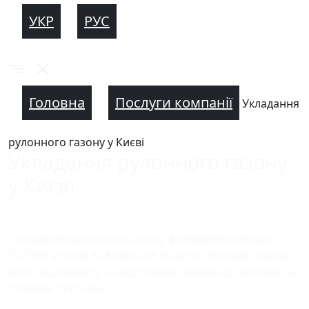
УКР
РУС
Головна
Послуги компанії
Укладання
рулонного газону у Києві
Укладання рулонного газону
у Києві
Укладання рулонного газону фахівцями компанії
ТОПІАР у Києві та Київській області - повний спектр
робіт від проекту та підготовки ділянки до догляду за
готовим газоном.