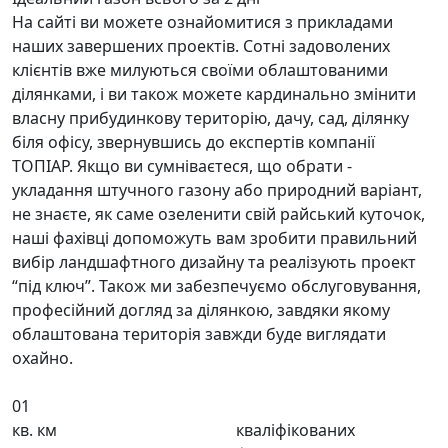
На сайті ви можете ознайомитися з прикладами
наших завершених проектів. Сотні задоволених
клієнтів вже милуються своїми облаштованими
ділянками, і ви також можете кардинально змінити
власну прибудинкову територію, дачу, сад, ділянку
біля офісу, звернувшись до експертів компанії
ТОПІАР. Якщо ви сумніваєтеся, що обрати -
укладання штучного газону або природний варіант,
не знаєте, як саме озеленити свій райський куточок,
наші фахівці допоможуть вам зробити правильний
вибір ландшафтного дизайну та реалізують проект
“під ключ”. Також ми забезпечуємо обслуговування,
професійний догляд за ділянкою, завдяки якому
облаштована територія завжди буде виглядати
охайно.
01
кв. км
кваліфікованих