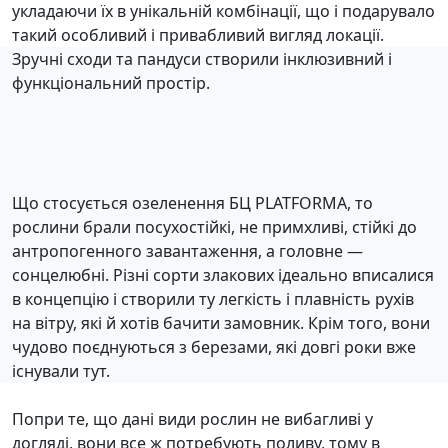
укладаючи їх в унікальній комбінації, що і подарувало
такий особливий і привабливий вигляд локації.
Зручні сходи та пандуси створили інклюзивний і
функціональний простір.
Що стосується озеленення БЦ PLATFORMA, то
рослини брали посухостійкі, не примхливі, стійкі до
антропогенного завантаження, а головне —
сонцелюбні. Різні сорти злакових ідеально вписалися
в концепцію і створили ту легкість і плавність рухів
на вітру, які й хотів бачити замовник. Крім того, вони
чудово поєднуються з березами, які довгі роки вже
існували тут.
Попри те, що дані види рослин не вибагливі у
догляді, вони все ж потребують поливу, тому в