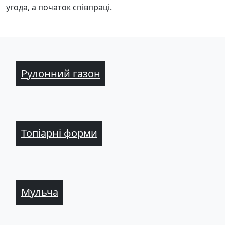
угода, а початок співпраці.
Рулонний газон
Топіарні форми
Мульча