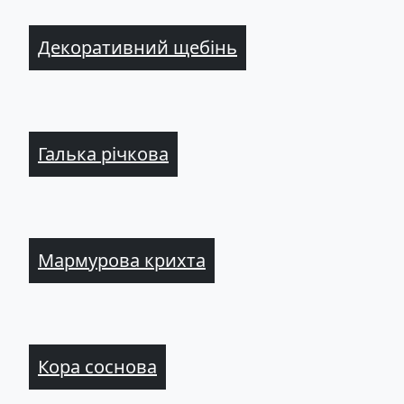
Декоративний щебінь
Галька річкова
Мармурова крихта
Кора соснова