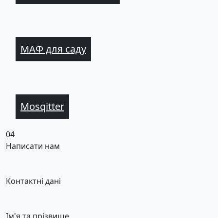
МАФ для саду
Mosqitter
04
Написати нам
Контактні дані
Ім'я та прізвище