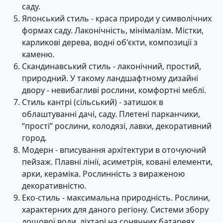
саду.
Японський стиль - краса природи у символічних
формах саду. Лаконічність, мінімалізм. Містки,
карликові дерева, водні об'єкти, композиції з
каменю.
Скандинавський стиль - лаконічний, простий,
природний. У такому ландшафтному дизайні
двору - невибагливі рослини, комфортні меблі.
Стиль кантрі (сільський) - затишок в
облаштуванні дачі, саду. Плетені парканчики,
“прості” рослини, колодязі, лавки, декоративний
город.
Модерн - вписування архітектури в оточуючий
пейзаж. Плавні лінії, асиметрія, ковані елементи,
арки, кераміка. Рослинність з вираженою
декоративністю.
Еко-стиль - максимальна природність. Рослини,
характерних для даного регіону. Системи збору
дощової води, ліхтарі на сонячних батареях.