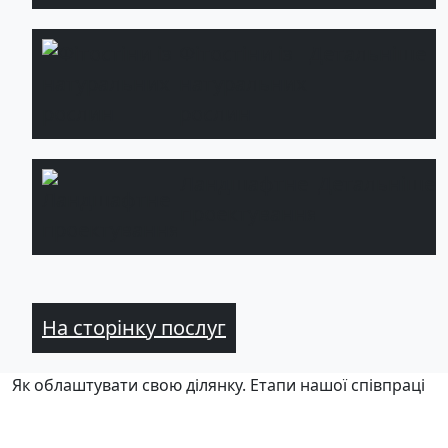
Фітостіни із
Детальніше
натуральних
рослин
Ландшафтне
Детальніше
проектування
На сторінку послуг
Як облаштувати свою ділянку. Етапи нашої співпраці