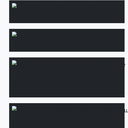
Озеленення
Детальніше
дахів
Водоспад і
Детальніше
водойма
Дренажні
Детальніше
системи:
монтаж та
встановлення
Стабілізований
Детальні
мох