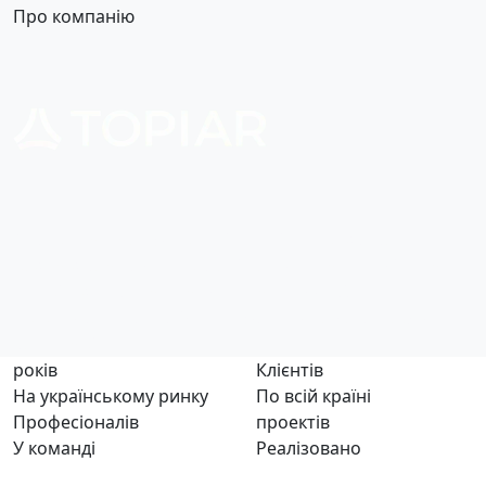
Про компанію
Створюємо майбутнє – цінності, що розвиваються
разом з вами для передачі наступним поколінням.
Історію з повним комплексом послуг від
проєктування до втілення будинку та ландшафту
вашої мрії.
років
Клієнтів
На українському ринку
По всій країні
Професіоналів
проектів
У команді
Реалізовано