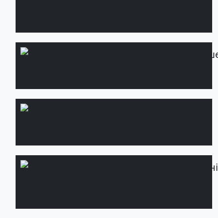
освітлення
Автоматичний
Детальніш
полив
Будівництво
Детальніше
басейнів
Сервісне
Детальн
обслуговування
ділянки