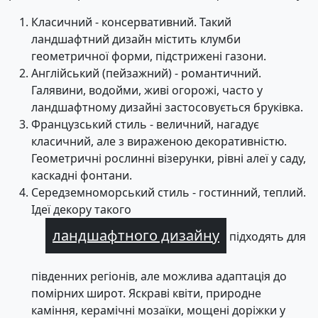
Класичний - консервативний. Такий
ландшафтний дизайн містить клумби
геометричної форми, підстрижені газони.
Англійський (пейзажний) - романтичний.
Галявини, водойми, живі огорожі, часто у
ландшафтному дизайні застосовується бруківка.
Французський стиль - величний, нагадує
класичний, але з вираженою декоративністю.
Геометричні рослинні візерунки, рівні алеї у саду,
каскадні фонтани.
Середземноморський стиль - гостинний, теплий.
Ідеї декору такого
ландшафтного дизайну
підходять для
південних регіонів, але можлива адаптація до
помірних широт. Яскраві квіти, природне
каміння, керамічні мозаїки, мощені доріжки у