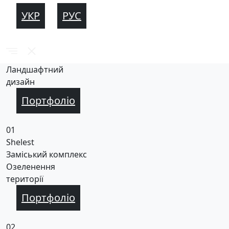
УКР
РУС
Ландшафтний
дизайн
Портфоліо
01
Shelest
Заміський комплекс
Озеленення
території
Портфоліо
02