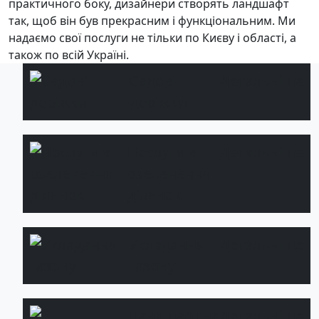
практичного боку, дизайнери створять ландшафт
так, щоб він був прекрасним і функціональним. Ми
надаємо свої послуги не тільки по Києву і області, а
також по всій Україні.
Садові
Детальніше
доріжки
Послуги з
Детальніше
озеленення
ділянок
Укладання
Детальніше
газону
Ландшафтне
Детальніше