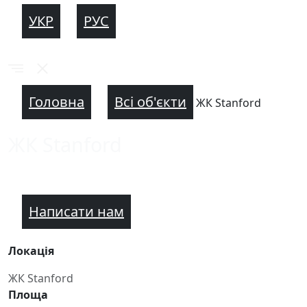
УКР
РУС
Головна
Всі об'єкти
ЖК Stanford
ЖК Stanford
Написати нам
Локація
ЖК Stanford
Площа