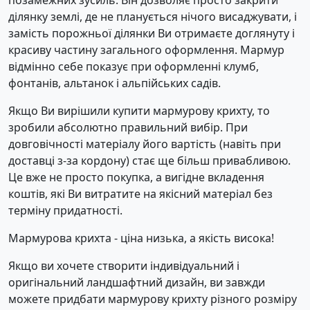
позамежних зусиль. Він дозволяє просто закрити
ділянку землі, де не планується нічого висаджувати, і
замість порожньої ділянки Ви отримаєте доглянуту і
красиву частину загального оформлення. Мармур
відмінно себе показує при оформленні клумб,
фонтанів, альтанок і альпійських садів.
Якщо Ви вирішили купити мармурову крихту, то
зробили абсолютно правильний вибір. При
довговічності матеріалу його вартість (навіть при
доставці з-за кордону) стає ще більш привабливою.
Це вже не просто покупка, а вигідне вкладення
коштів, які Ви витратите на якісний матеріал без
терміну придатності.
Мармурова крихта - ціна низька, а якість висока!
Якщо ви хочете створити індивідуальний і
оригінальний ландшафтний дизайн, ви завжди
можете придбати мармурову крихту різного розміру