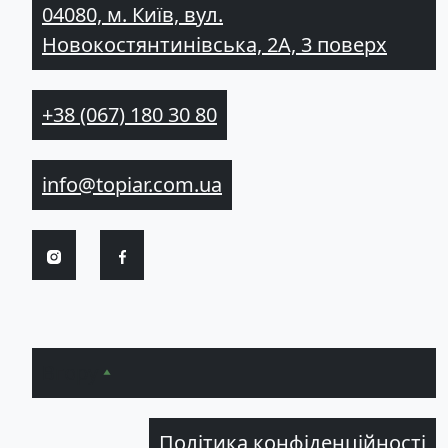
04080, м. Київ, вул.
Новокостянтинівська, 2А, 3 поверх
+38 (067) 180 30 80
info@topiar.com.ua
Вгору
Політика конфіденційності