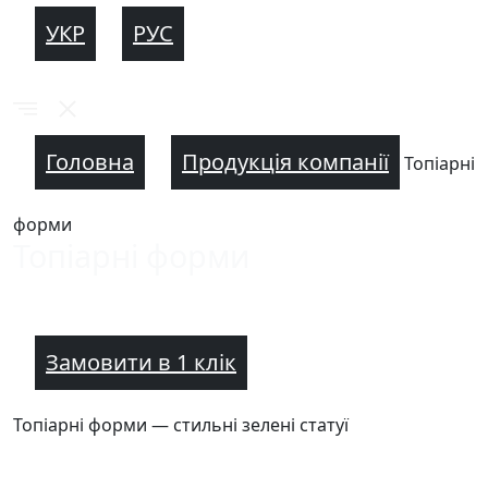
УКР
РУС
Головна
Продукція компанії
Топіарні
форми
Топіарні форми
Замовити в 1 клік
Топіарні форми — стильні зелені статуї