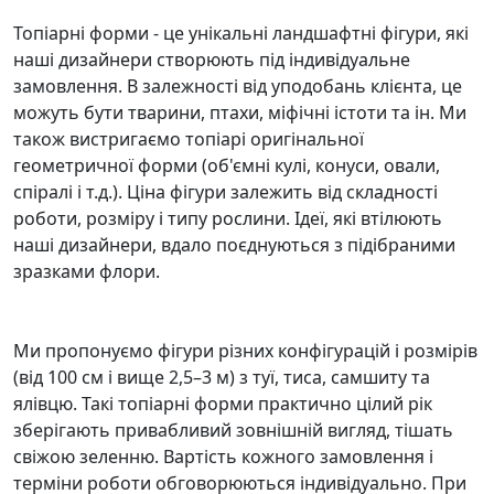
Топіарні форми - це унікальні ландшафтні фігури, які
наші дизайнери створюють під індивідуальне
замовлення. В залежності від уподобань клієнта, це
можуть бути тварини, птахи, міфічні істоти та ін. Ми
також вистригаємо топіарі оригінальної
геометричної форми (об'ємні кулі, конуси, овали,
спіралі і т.д.). Ціна фігури залежить від складності
роботи, розміру і типу рослини. Ідеї, які втілюють
наші дизайнери, вдало поєднуються з підібраними
зразками флори.
Ми пропонуємо фігури різних конфігурацій і розмірів
(від 100 см і вище 2,5–3 м) з туї, тиса, самшиту та
ялівцю. Такі топіарні форми практично цілий рік
зберігають привабливий зовнішній вигляд, тішать
свіжою зеленню. Вартість кожного замовлення і
терміни роботи обговорюються індивідуально. При