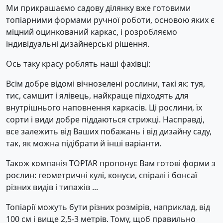
Ми прикрашаємо садову ділянку вже готовими
топіарними формами ручної роботи, основою яких є
міцний оцинкований каркас, і розробляємо
індивідуальні дизайнерські рішення.
Ось таку красу роблять наші фахівці:
Всім добре відомі вічнозелені рослини, такі як: туя,
тис, самшит і ялівець, найкраще підходять для
внутрішнього наповнення каркасів. Ці рослини, їх
сорти і види добре піддаються стрижці. Насправді,
все залежить від Ваших побажань і від дизайну саду,
так, як можна підібрати й інші варіанти.
Також компанія TOPIAR пропонує Вам готові форми з
рослин: геометричні кулі, конуси, спіралі і бонсаї
різних видів і типажів ...
Топіарії можуть бути різних розмірів, наприклад, від
100 см і вище 2,5-3 метрів. Тому, щоб правильно