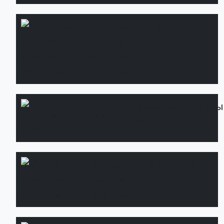
Дренажные
Подробнее
системы:
монтаж и
установка
Стабилизированны
мох
Фитостены с
Подробнее
живыми
растениями