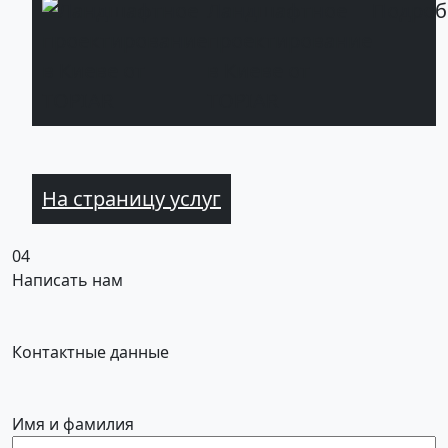
Ландшафтное
Подроб
проектирование
в Киеве от
TOPIAR
На страницу услуг
04
Написать нам
Контактные данные
Имя и фамилия