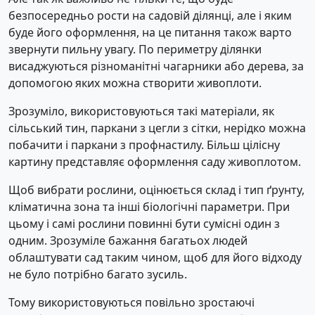
безпосередньо рости на садовій ділянці, але і яким
буде його оформлення, на це питання також варто
звернути пильну увагу. По периметру ділянки
висаджуються різноманітні чагарники або дерева, за
допомогою яких можна створити живоплоти.
Зрозуміло, використовуються такі матеріали, як
сільський тин, паркани з цегли з сітки, нерідко можна
побачити і паркани з профнастилу. Більш цілісну
картину представляє оформлення саду живоплотом.
Щоб вибрати рослини, оцінюється склад і тип ґрунту,
кліматична зона та інші біологічні параметри. При
цьому і самі рослини повинні бути сумісні один з
одним. Зрозуміле бажання багатьох людей
облаштувати сад таким чином, щоб для його відходу
не було потрібно багато зусиль.
Тому використовуються повільно зростаючі