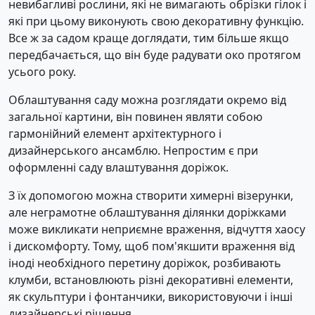
невибагливі рослини, які не вимагають обрізки гілок і
які при цьому виконують свою декоративну функцію.
Все ж за садом краще доглядати, тим більше якщо
передбачається, що він буде радувати око протягом
усього року.
Облаштування саду можна розглядати окремо від
загальної картини, він повинен являти собою
гармонійний елемент архітектурного і
дизайнерського ансамблю. Непростим є при
оформленні саду влаштування доріжок.
З їх допомогою можна створити химерні візерунки,
але неграмотне облаштування ділянки доріжками
може викликати неприємне враження, відчуття хаосу
і дискомфорту. Тому, щоб пом'якшити враження від
іноді необхідного перетину доріжок, розбивають
клумби, встановлюють різні декоративні елементи,
як скульптури і фонтанчики, використовуючи і інші
дизайнерські рішення.