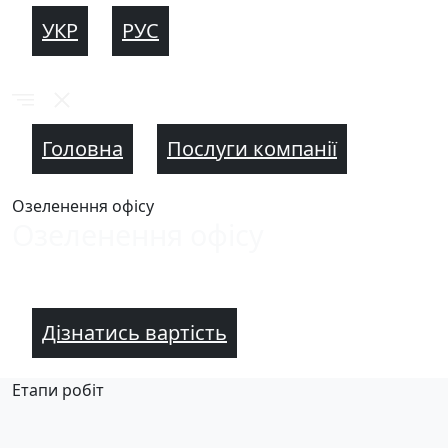
УКР
РУС
Головна
Послуги компанії
Озеленення офісу
Озеленення офісу
Дізнатись вартість
Етапи робіт