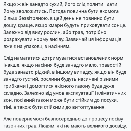
Якщо ж він занадто сухий, його слід полити і дати
йому зволожитись. Погода повинна бути якомога
більш безвітряною, в цей день не повинно бути
дощу, краще, якщо хмари будуть приховувати сонце.
Залежно від виду рослин, або трав, потрібно
розрахувати норму висіву. Зазвичай ця інформація
вже є на упаковці з насінням.
Слід намагатися дотримуватися встановлених норм,
інакше, якщо насіння буде занадто мало, травостій
буде занадто рідкий, в іншому випадку, якщо він буде
занадто густий, рослини будуть насичені різними
грибками і домогтися якісного газону буде дуже
складно. Залежно від умов експлуатації і кліматичних
зон, посівний газон може бути стійким до посухи,
тіні, а також бути стійкими до витоптування.
Але повернемося безпосередньо до процесу посіву
газонних трав. Людям, які не мають великого досвіду,