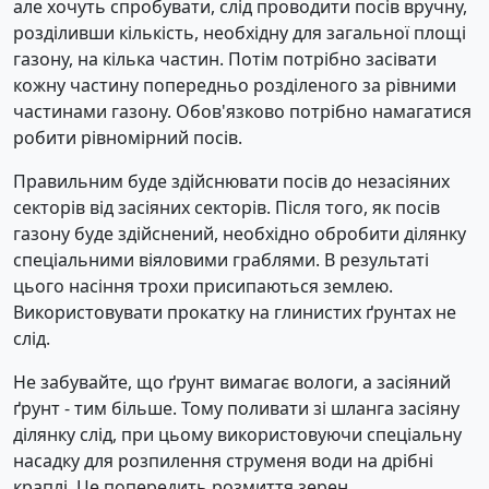
але хочуть спробувати, слід проводити посів вручну,
розділивши кількість, необхідну для загальної площі
газону, на кілька частин. Потім потрібно засівати
кожну частину попередньо розділеного за рівними
частинами газону. Обов'язково потрібно намагатися
робити рівномірний посів.
Правильним буде здійснювати посів до незасіяних
секторів від засіяних секторів. Після того, як посів
газону буде здійснений, необхідно обробити ділянку
спеціальними віяловими граблями. В результаті
цього насіння трохи присипаються землею.
Використовувати прокатку на глинистих ґрунтах не
слід.
Не забувайте, що ґрунт вимагає вологи, а засіяний
ґрунт - тим більше. Тому поливати зі шланга засіяну
ділянку слід, при цьому використовуючи спеціальну
насадку для розпилення струменя води на дрібні
краплі. Це попередить розмиття зерен.