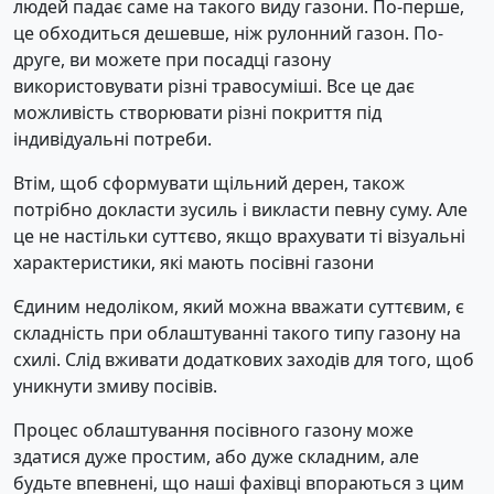
людей падає саме на такого виду газони. По-перше,
це обходиться дешевше, ніж рулонний газон. По-
друге, ви можете при посадці газону
використовувати різні травосуміші. Все це дає
можливість створювати різні покриття під
індивідуальні потреби.
Втім, щоб сформувати щільний дерен, також
потрібно докласти зусиль і викласти певну суму. Але
це не настільки суттєво, якщо врахувати ті візуальні
характеристики, які мають посівні газони
Єдиним недоліком, який можна вважати суттєвим, є
складність при облаштуванні такого типу газону на
схилі. Слід вживати додаткових заходів для того, щоб
уникнути змиву посівів.
Процес облаштування посівного газону може
здатися дуже простим, або дуже складним, але
будьте впевнені, що наші фахівці впораються з цим