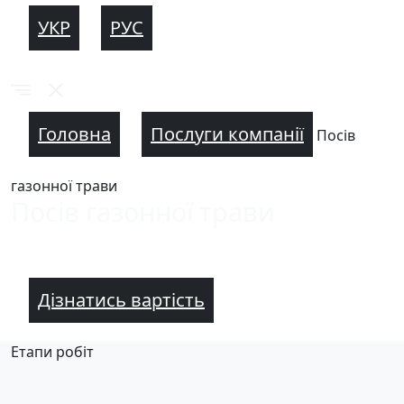
УКР
РУС
Головна
Послуги компанії
Посів
газонної трави
Посів газонної трави
Дізнатись вартість
Етапи робіт