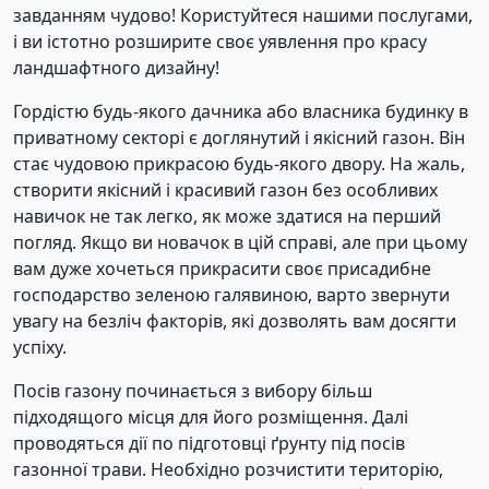
завданням чудово! Користуйтеся нашими послугами,
і ви істотно розширите своє уявлення про красу
ландшафтного дизайну!
Гордістю будь-якого дачника або власника будинку в
приватному секторі є доглянутий і якісний газон. Він
стає чудовою прикрасою будь-якого двору. На жаль,
створити якісний і красивий газон без особливих
навичок не так легко, як може здатися на перший
погляд. Якщо ви новачок в цій справі, але при цьому
вам дуже хочеться прикрасити своє присадибне
господарство зеленою галявиною, варто звернути
увагу на безліч факторів, які дозволять вам досягти
успіху.
Посів газону починається з вибору більш
підходящого місця для його розміщення. Далі
проводяться дії по підготовці ґрунту під посів
газонної трави. Необхідно розчистити територію,