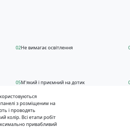
02
Не вимагає освітлення
05
М'який і приємний на дотик
икористовуються
і панелі з розміщеним на
ть і проводять
й колір. Всі етапи робіт
аксимально привабливий