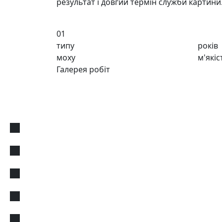
результат і довгий термін служби картини
01
типу
років
моху
м'якіс
Галерея робіт