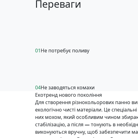
Переваги
01
Не потребує поливу
04
Не заводяться комахи
Екотренд нового покоління
Для створення різнокольорових панно в
екологічно чисті матеріали. Це спеціальн
них мохом, який особливим чином збираю
стабілізацію, а після
—
тонують в необхідни
виконуються вручну, щоб забезпечити м