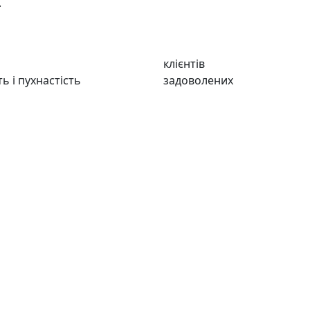
.
клієнтів
ть і пухнастість
задоволених