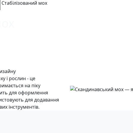
Стабілізований мох
мох
дизайну
у і рослин - це
римається на піку
дить для оформлення
ристовують для додавання
вих інструментів.