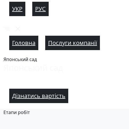
УКР
РУС
Головна
Послуги компанії
Японський сад
Японський сад
Дізнатись вартість
Етапи робіт