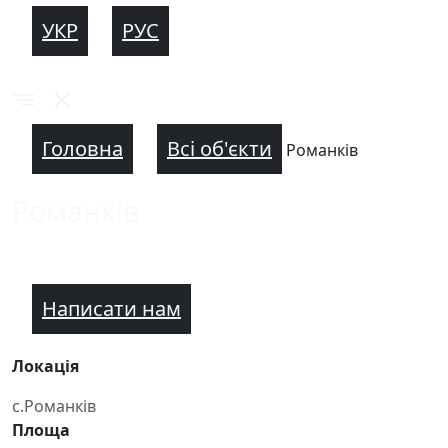
УКР
РУС
Головна
Всі об'єкти
Романків
Романків
Написати нам
Локація
с.Романків
Площа