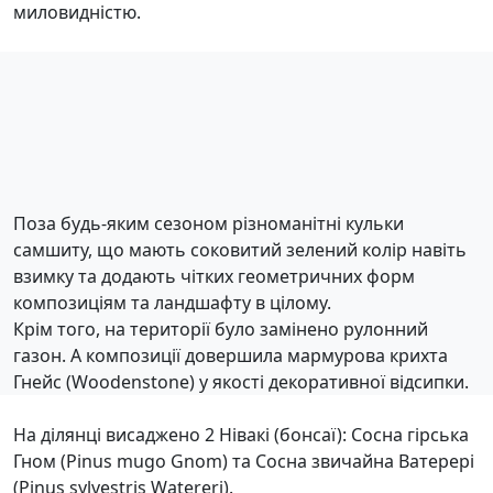
миловидністю.
Поза будь-яким сезоном різноманітні кульки
самшиту, що мають соковитий зелений колір навіть
взимку та додають чітких геометричних форм
композиціям та ландшафту в цілому.
Крім того, на території було замінено рулонний
газон. А композиції довершила мармурова крихта
Гнейс (Woodenstone) у якості декоративної відсипки.
На ділянці висаджено 2 Нівакі (бонсаї): Сосна гірська
Гном (Pinus mugo Gnom) та Сосна звичайна Ватерерi
(Pinus sylvestris Watereri).