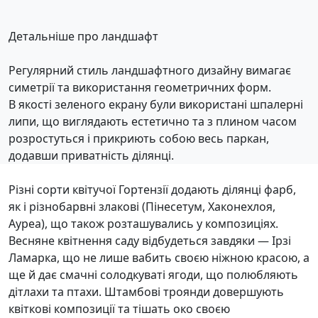
Детальніше про ландшафт
Регулярний стиль ландшафтного дизайну вимагає
симетрії та використання геометричних форм.
В якості зеленого екрану були використані шпалерні
липи, що виглядають естетично та з плином часом
розростуться і прикриють собою весь паркан,
додавши приватність ділянці.
Різні сорти квітучої Гортензії додають ділянці фарб,
як і різнобарвні злакові (Пінесетум, Хаконехлоя,
Ауреа), що також розташувались у композиціях.
Весняне квітнення саду відбудеться завдяки — Ірзі
Ламарка, що не лише вабить своєю ніжною красою, а
ще й дає смачні солодкуваті ягоди, що полюбляють
дітлахи та птахи. Штамбові троянди довершують
квіткові композиції та тішать око своєю