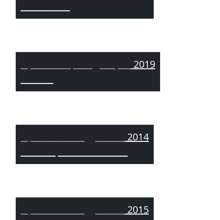
Калинівка
Приватна резиденція /
2019
Плюти
Приватний будинок /
2014
КМ Петропавлівський
Приватний будинок /
2015