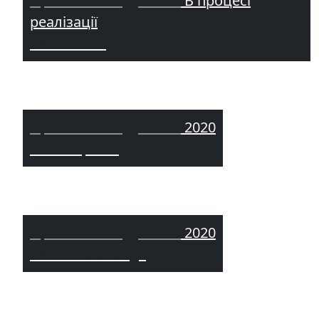
Приватний будинок /
В процесі
реалізації
КМ Маєток
Приватний будинок /
2020
КМ Міжріччя
Приватний будинок /
2020
КМ Riviera Village