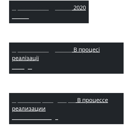
Приватний будинок /
2020
Козин
Приватний будинок /
В процесі
реалізації
Мощун
Приватна резиденція /
В процессе
реализации
КМ Riviera Village