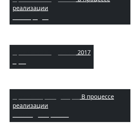
реализации
Білогородка
Приватний будинок /
2017
Буча
Приватна резиденція /
В процессе
реализации
Великі Дмитровичі