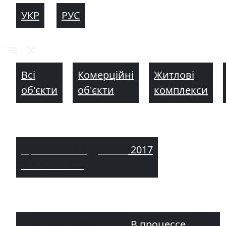
УКР
РУС
Всі
Комерційні
Житлові
об'єкти
об'єкти
комплекси
Приватний будинок /
2017
КМ Альпійка
Приватний будинок /
В процессе