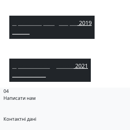
Приватна резиденція /
2019
Козин
Приватний будинок /
2021
КМ Балатон
04
Написати нам
Контактні дані