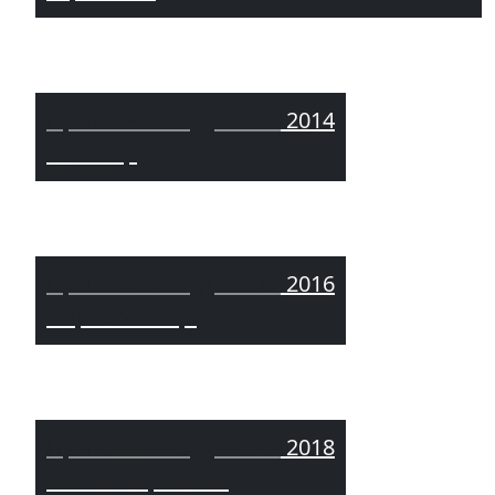
Приватний будинок /
2014
Ушомир
Приватний будинок /
2016
Чорнобилець
Приватний будинок /
2018
Святопетрівське