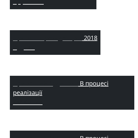
Крушинка
Приватна резиденція /
2018
Рудики
Приватний будинок /
В процесі
реалізації
КМ Коник