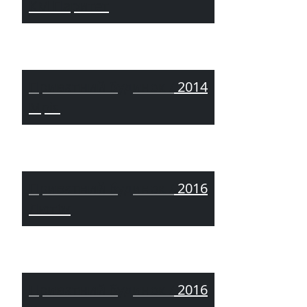
КМ Паритет
Приватний будинок /
2014
Мрія
Приватний будинок /
2016
Лютіж
Приватний будинок /
2016