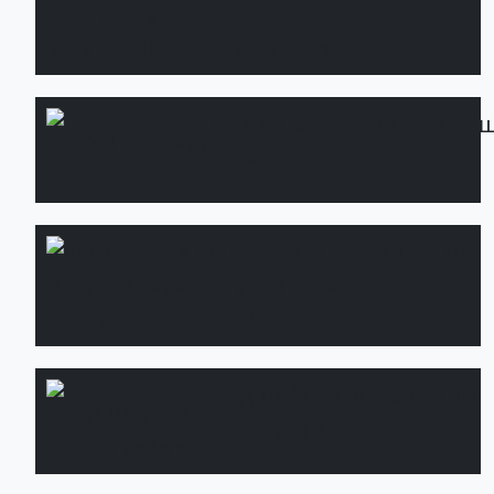
монтаж та
встановлення
Стабілізований
Детальні
мох
Фітостіни із
Детальніше
натуральних
рослин
Ландшафтне
Детальніше
проектування