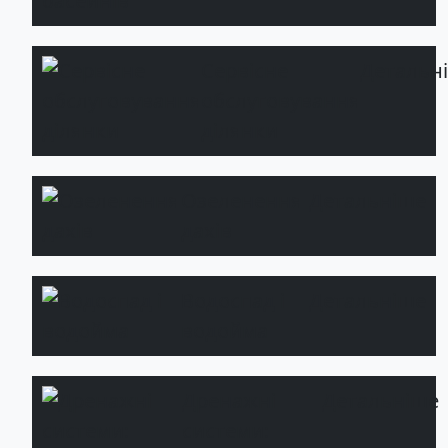
Сервісне
Детальн
обслуговування
ділянки
Озеленення
Детальніше
дахів
Водоспад і
Детальніше
водойма
Дренажні
Детальніше
системи: