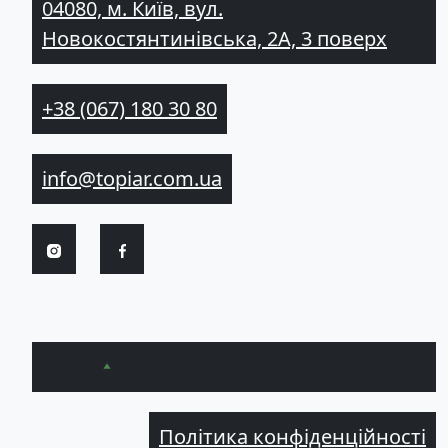
04080, м. Київ, вул.
Новокостянтинівська, 2А, 3 поверх
+38 (067) 180 30 80
info@topiar.com.ua
Вгору
Політика конфіденційності