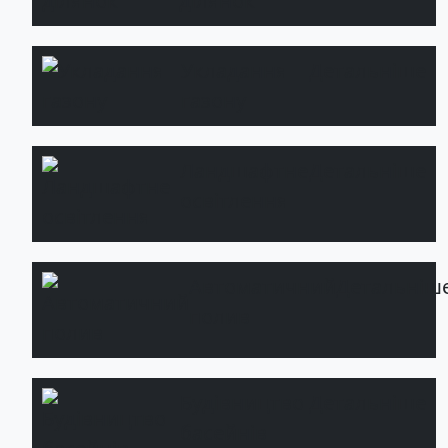
ділянок
Укладання
Детальніше
газону
Ландшафтне
Детальніше
освітлення
Автоматичний
Детальніш
полив
Будівництво
Детальніше
басейнів