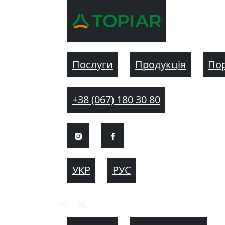
Послуги
Продукція
По
+38 (067) 180 30 80
УКР
РУС