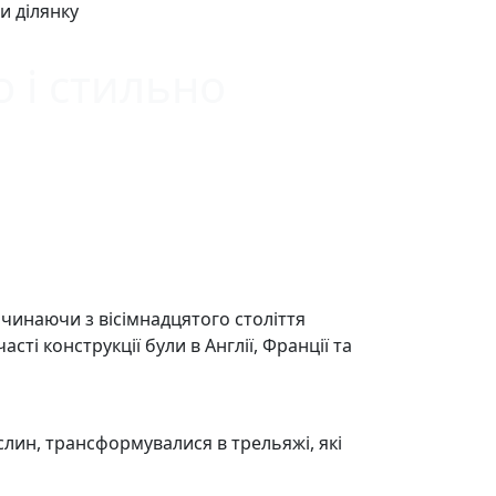
и ділянку
 і стильно
очинаючи з вісімнадцятого століття
і конструкції були в Англії, Франції та
ослин, трансформувалися в трельяжі, які