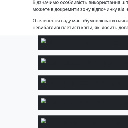
Відзначимо особливість використання шпа
можете відокремити зону відпочинку від ча
Озеленення саду має обумовлювати наявні
невибагливі плетисті квіти, які досить дов
Садові доріж
Укладання 
Ланд
Автома