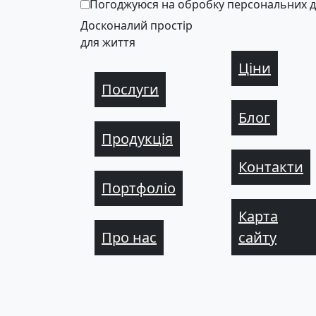
Погоджуюся на обробку персональних 
Досконалий простір
для життя
Ціни
Послуги
Блог
Продукція
Контакти
Портфоліо
Карта
Про нас
сайту