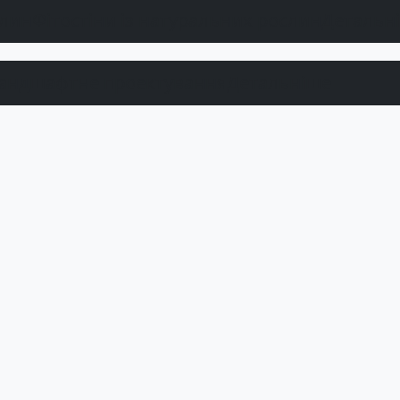
Фітостіни із натуральних рослин
Детальн
андшафтне проектування
Детальніше