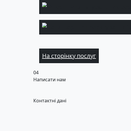
Л
На сторінку послуг
04
Написати нам
Контактні дані