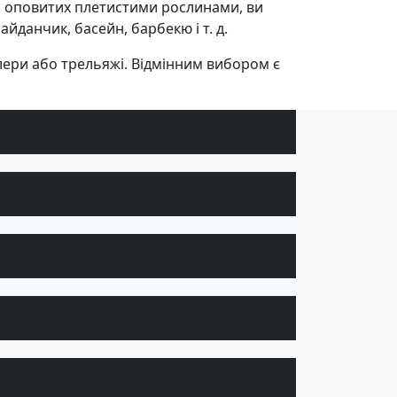
, оповитих плетистими рослинами, ви
йданчик, басейн, барбекю і т. д.
лери або трельяжі. Відмінним вибором є