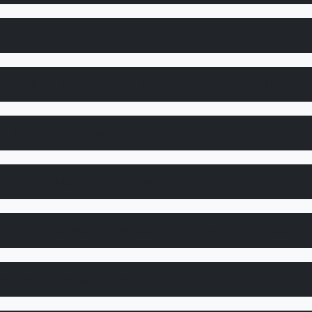
ицтво басейнів
Детальніше
Сервісне обслуговування ділянки
Детал
 дахів
Детальніше
 і водойма
Детальніше
Дренажні системи: монтаж та
ований мох
Детальніше