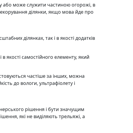
ну або може служити частиною огорожі, в
декорування ділянки, якщо мова йде про
абних ділянках, так і в якості додатків
 в якості самостійного елементу, який
истовуються частіше за інших, можна
йкість до вологи, ультрафіолету і
йнерського рішення і бути значущим
шення, які не виділяють трельяжі, а