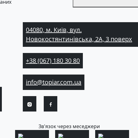
даних
04080, м. Київ, вул.
Новокостянтинівська, 2А, 3 поверх
+38 (067) 180 30 80
info@topiar.com.ua
Зв'язок через меседжери