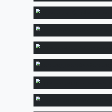
Будівн
Озеленення
Водоспад
Стабіліз