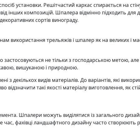
спосіб установки. Решітчастий каркас спирається на сті
 від інших композицій. Шпалера відмінно підходить для 
 декоративних сортів винограду.
 використання трельяжів і шпалер як на великих і масшт
 застосовуються не тільки з господарською метою, але і
ікавою, вишуканою і природною.
і з декількох видів матеріалів. До варіантів, які викор
во відзначити такі якості матеріалу виготовлення, як сті
лемента. Шпалери можуть виділятися із загального диза
е час, фахівці ландшафтного дизайну часто створюють рі