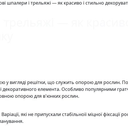
ові шпалери і трельяжі — як красиво і стильно декоруват
 трельяжі — як красиво
нку
єю у вигляді решітки, що служить опорою для рослин. П
 декоративного елемента. Особливо популярними гратчаст
сновною опорою для в'юнких рослин.
ріації, які не припускали стабільноїі міцної фіксації р
ланування.