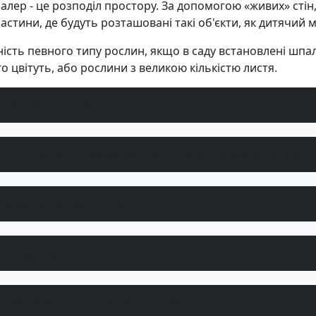
лер - це розподіл простору. За допомогою «живих» стін
стини, де будуть розташовані такі об'єкти, як дитячий ма
сть певного типу рослин, якщо в саду встановлені шпа
го цвітуть, або рослини з великою кількістю листя.
ки
Детальніше
Послуги з озеленення ділянок
Детальніше
газону
Детальніше
шафтне освітлення
Детальніше
тичний полив
Детальніше