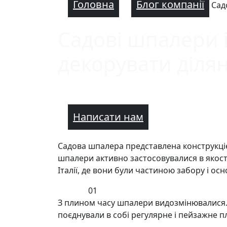
Головна
Блог компанії
Сад
Садові шпалери і
декорувати діля
Написати нам
Садова шпалера представлена ​​конструкці
шпалери активно застосовувалися в якості
Італії, де вони були частиною забору і о
01
З плином часу шпалери видозмінювалися. Ва
поєднували в собі регулярне і пейзажне п