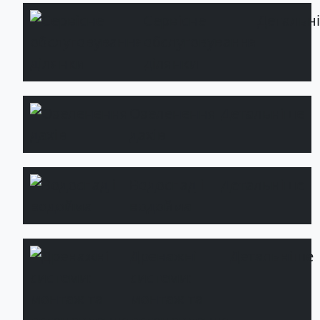
Сервісне
Детальн
обслуговування
ділянки
Озеленення
Детальніше
дахів
Водоспад і
Детальніше
водойма
Дренажні
Детальніше
системи:
монтаж та