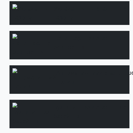
Укладання
Детальніше
газону
Ландшафтне
Детальніше
освітлення
Автоматичний
Детальніш
полив
Будівництво
Детальніше
басейнів