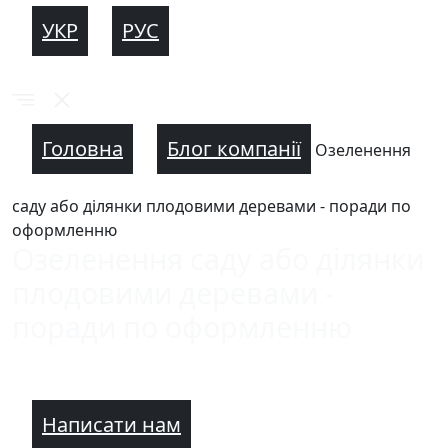
УКР
РУС
Головна
Блог компанії
Озеленення
саду або ділянки плодовими деревами - поради по
оформленню
Озеленення саду або ділянки
плодовими деревами -
поради по оформленню
Написати нам