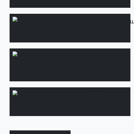
встановлення
Стабілізований
Детальні
мох
Фітостіни із
Детальніше
натуральних
рослин
Ландшафтне
Детальніше
проектування