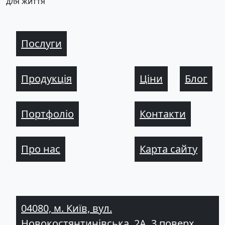
для життя
Послуги
Продукція
Ціни
Блог
Портфоліо
Контакти
Про нас
Карта сайту
04080, м. Київ, вул.
Новокостянтинівська, 2А, 3 поверх