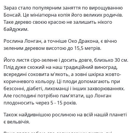
Зараз стало популярним заняття по вирощуванню
Бонсай. Це мініатюрна копія його великих родичів.
Таке дерево своєю красою не залишить нікого
байдужим.
Рослина Лонган, а точніше Око Дракона, є вічно
зеленим деревом висотою до 15,5 метрів.
Його листя сіро-зелене і досить довге, близько 30 см.
Плід дуже схожий на наш традиційний виноград,
всередині соковита м'якоть, а зовні шкірка жовто-
коричневого кольору. Ці плоди допомагають при
безсонні, діабеті, лихоманці і інших захворюваннях.
Але господині потрібно пам'ятати, що Лонган
плодоносить через 5 - 15 років.
Також найдивнішою рослиною на всій нашій планеті
є вельвічія.