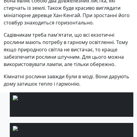
Вона являє собою два довжелезних листка, які
стирчать із землі. Також буде красиво виглядати
мініатюрне деревце Хан-Кенгай. При зростанні його
стовбур знаходиться горизонтально.
Садівникам треба пам'ятати, що всі екзотичні
рослини мають потребу в гарному освітленні. Тому
якщо природного світла не вистачає, то краще
забезпечити рослини штучним. Для цього можна
використовувати лампи, але тільки обережно.
Кімнатні рослини завжди були в моді. Вони дарують
дому затишок тепло і гармонію.
Садові
Детальніше
доріжки
Послуги з
Детальніше