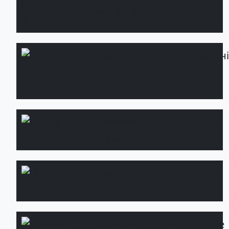
басейнів
Сервісне
Детальн
обслуговування
ділянки
Озеленення
Детальніше
дахів
Водоспад і
Детальніше
водойма
Дренажні
Детальніше