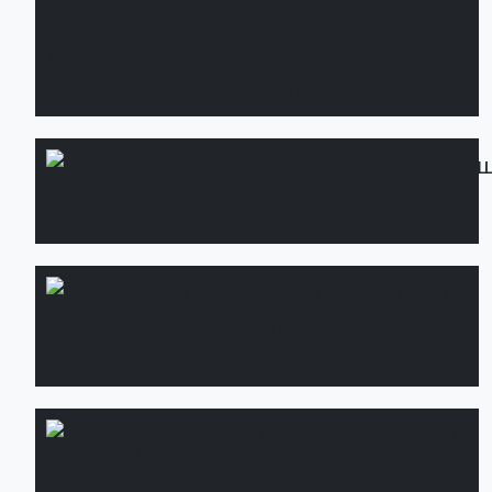
системи:
монтаж та
встановлення
Стабілізований
Детальні
мох
Фітостіни із
Детальніше
натуральних
рослин
Ландшафтне
Детальніше
проектування