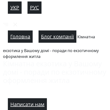
УКР
РУС
Головна
Блог компанії
Кімнатна
екзотика у Вашому домі - поради по екзотичному
оформлення житла
Кімнатна екзотика у Вашому
домі - поради по екзотичному
оформлення житла
Написати нам