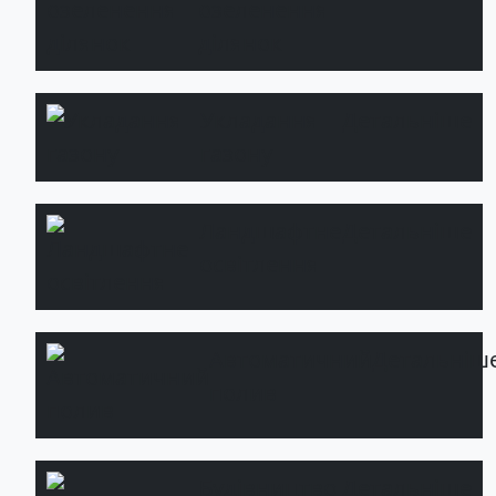
озеленення
ділянок
Укладання
Детальніше
газону
Ландшафтне
Детальніше
освітлення
Автоматичний
Детальніш
полив
Будівництво
Детальніше