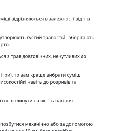
іші відрізняються в залежності від тієї
 утворюють густий травостій і зберігають
арто.
ся з трав довговічних, нечутливих до
і ігри), то вам краще вибрати суміш
исокостійкі навіть до розривів та
тєво вплинути на якість насіння.
жна позбутися механічно або за допомогою