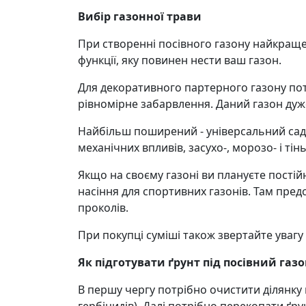
Вибір газонної трави
При створенні посівного газону найкраще в
функції, яку повинен нести ваш газон.
Для декоративного партерного газону потр
рівномірне забарвлення. Даний газон дуже
Найбільш поширений - універсальний садо
механічних впливів, засухо-, морозо- і тін
Якщо на своєму газоні ви плануєте постійн
насіння для спортивних газонів. Там предс
проколів.
При покупці суміші також звертайте увагу 
Як підготувати ґрунт під посівний газ
В першу чергу потрібно очистити ділянку п