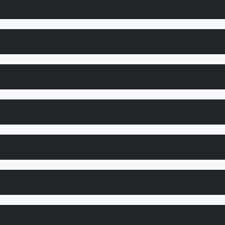
ки
Детальніше
Послуги з озеленення ділянок
Детальніше
газону
Детальніше
шафтне освітлення
Детальніше
тичний полив
Детальніше
ицтво басейнів
Детальніше
Сервісне обслуговування ділянки
Детал