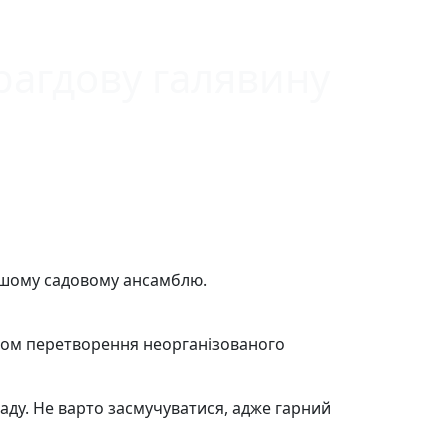
арагдову галявину
вашому садовому ансамблю.
обом перетворення неорганізованого
аду. Не варто засмучуватися, адже гарний