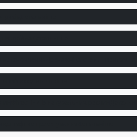
 дахів
Детальніше
 і водойма
Детальніше
Дренажні системи: монтаж та
ований мох
Детальніше
Фітостіни із натуральних рослин
Детальн
андшафтне проектування
Детальніше