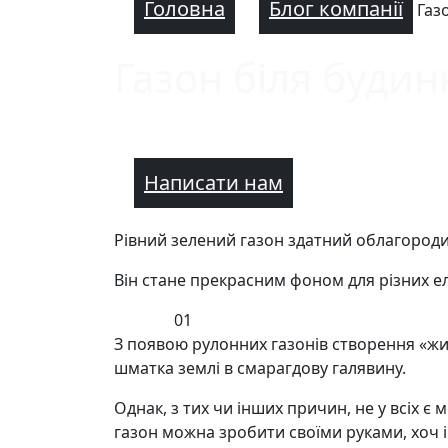
Головна
Блог компанії
Газ
Газон біля будин
Написати нам
Рівний зелений газон здатний облагороди
Він стане прекрасним фоном для різних е
01
З появою рулонних газонів створення «ж
шматка землі в смарагдову галявину.
Однак, з тих чи інших причин, не у всіх
газон можна зробити своїми руками, хоч 