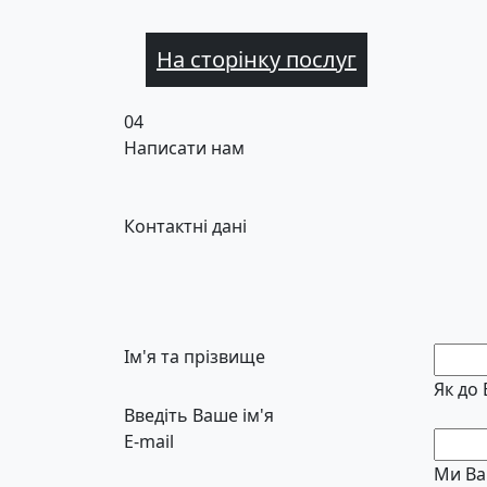
На сторінку послуг
04
Написати нам
Контактні дані
Ім'я та прізвище
Як до
Введіть Ваше ім'я
E-mail
Ми Ва