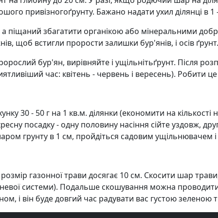
нт на глибину до 20 см. У разі, якщо родючий шар на діл
шого привізногоґрунту. Бажано надати ухил ділянці в 1 - 
 а піщаний збагатити органікою або мінеральними добрив
ів, щоб встигли прорости залишки бур'янів, і осів ґрунт
рослий бур'ян, вирівняйте і ущільнітьґрунт. Після розпу
ливіший час: квітень - червень і вересень). Робити це с
ку 30 - 50 г на 1 кв.м. ділянки (економити на кількості н
ресну посадку - одну половину насіння сійте уздовж, д
шаром грунту в 1 см, пройдіться садовим ущільнювачем 
розмір газонної трави досягає 10 см. Скосити шар трави
еневої системи). Подальше скошування можна проводити
оном, і він буде довгий час радувати вас густою зеленою