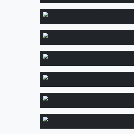
Озеленення
Водоспад
Стабіліз
Л