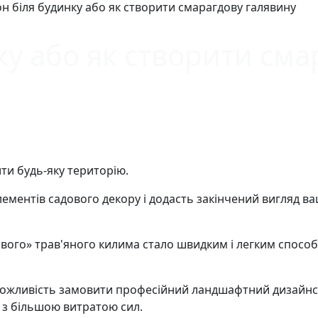
он біля будинку або як створити смарагдову галявину
ку або як створити см
ти будь-яку територію.
лементів садового декору і додасть закінчений вигляд 
ивого» трав'яного килима стало швидким і легким спос
 є можливість замовити професійний ландшафтний дизайнс
і з більшою витратою сил.