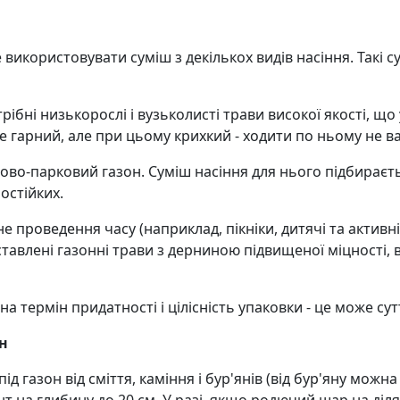
икористовувати суміш з декількох видів насіння. Такі сум
ібні низькорослі і вузьколисті трави високої якості, що
 гарний, але при цьому крихкий - ходити по ньому не в
во-парковий газон. Суміш насіння для нього підбираєть
ьостійких.
е проведення часу (наприклад, пікніки, дитячі та активн
тавлені газонні трави з дерниною підвищеної міцності, в
на термін придатності і цілісність упаковки - це може сут
он
ід газон від сміття, каміння і бур'янів (від бур'яну мо