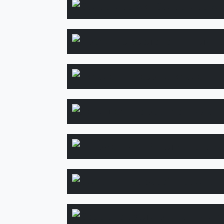
Садові доріж
Укладання 
Ланд
Автома
Будівн