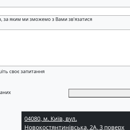
, за яким ми зможемо з Вами зв'язатися
іть своє запитання
даних
04080, м. Київ, вул.
Новокостянтинівська, 2А, 3 поверх