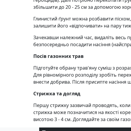
гербіцидів). Далі потрібно перекопати ґру
збільшити до 20 - 25 см за допомогою хоро
Глинистий ґрунт можна розбавити піском,
залишити його «відпочивати» на пару тижн
Зачекавши належний час, видаліть весь про
безпосередньо посадити насіння (найсприят
Посів газонних трав
Підготуйте обрану трав'яну суміш з розрахун
Для рівномірного розподілу зробіть перех
внести добрива. Після присипте насіння 
Стрижка та догляд
Першу стрижку зазвичай проводять, коли 
стрижка може позначитися на якості кор
висотою 3 - 4 см. Доглядайте за своїм газ