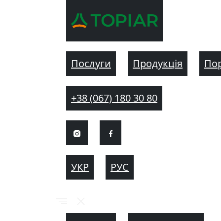
Послуги
Продукція
По
+38 (067) 180 30 80
УКР
РУС