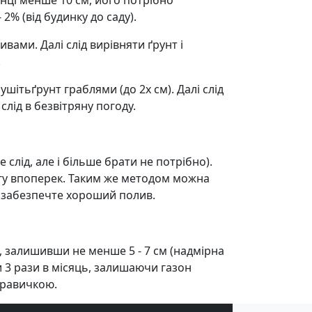
янці менше 10 см, його потрібно
2% (від будинку до саду).
ами. Далі слід вирівняти ґрунт і
.
шітьґрунт граблями (до 2х см). Далі слід
лід в безвітряну погоду.
е слід, але і більше брати не потрібно).
ругу впоперек. Таким же методом можна
і забезпечте хороший полив.
, залишивши не менше 5 - 7 см (надмірна
 3 рази в місяць, залишаючи газон
 травичкою.