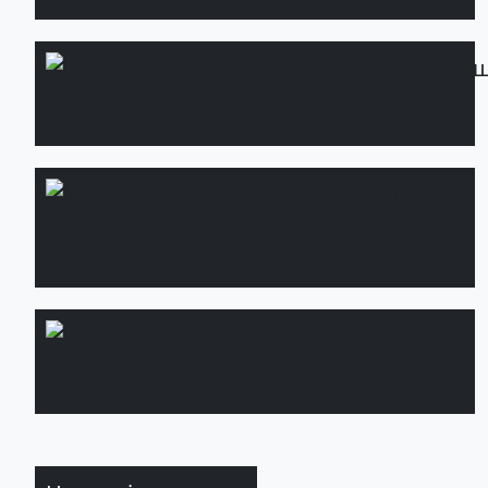
Стабілізований
Детальні
мох
Фітостіни із
Детальніше
натуральних
рослин
Ландшафтне
Детальніше
проектування