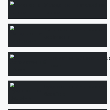
Укладання
Детальніше
газону
Ландшафтне
Детальніше
освітлення
Автоматичний
Детальніш
полив
Будівництво
Детальніше
басейнів