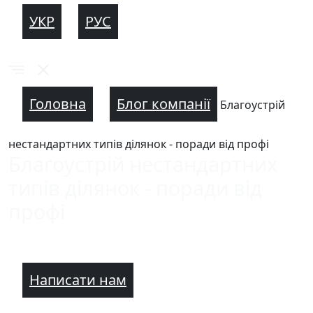
УКР
РУС
Головна
Блог компанії
Благоустрій
нестандартних типів ділянок - поради від профі
Благоустрій нестандартних
типів ділянок - поради від
профі
Написати нам