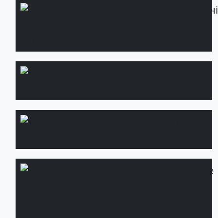
Сервісне
Детальн
обслуговування
ділянки
Озеленення
Детальніше
дахів
Водоспад і
Детальніше
водойма
Дренажні
Детальніше
системи:
монтаж та
встановлення