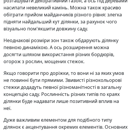
розташувати декоративний газон, а ось під деревами
насипати невеликий камінь. Можна також красиво
обіграти прийом майданчиків різного рівня: злегка
підняти найдальший кут ділянки, за рахунок чого
візуально пом'якшити довжину саду.
Неоднакові розміри зон також обдарують ділянку
певною динамікою. А ось розширення можна
досягти шляхом використання різних бордюрів,
огорож з рослин, мощених стежок.
Якщо говорити про доріжки, то вони ні за яких умов
не повинні бути прямими. Звивисті різнокольорові
стежки додадуть певної різноманітності в загальну
концепцію саду. Рослинність різних типів по краях
ділянки буде надавати лише позитивний вплив на
неї.
Дуже важливим елементом для подібного типу
ділянок є акцентування окремих елементів. Основних