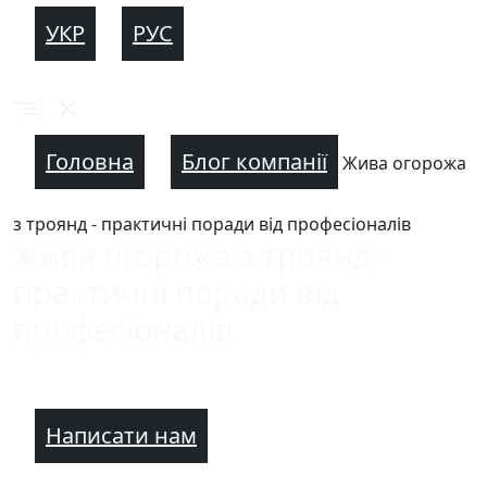
УКР
РУС
Головна
Блог компанії
Жива огорожа
з троянд - практичні поради від професіоналів
Жива огорожа з троянд -
практичні поради від
професіоналів
Написати нам