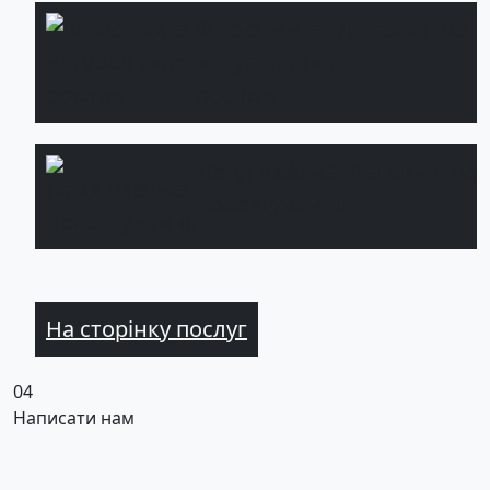
Фітостіни із
Детальніше
натуральних
рослин
Ландшафтне
Детальніше
проектування
На сторінку послуг
04
Написати нам