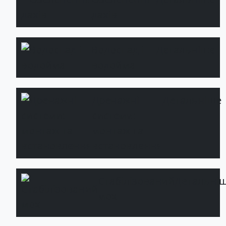
дахів
Водоспад і
Детальніше
водойма
Дренажні
Детальніше
системи:
монтаж та
встановлення
Стабілізований
Детальні
мох