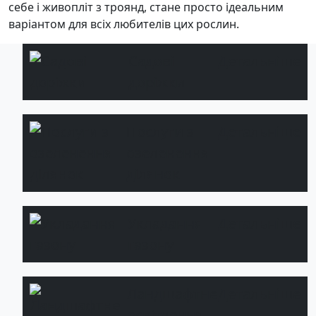
себе і живопліт з троянд, стане просто ідеальним
варіантом для всіх любителів цих рослин.
Садові
Детальніше
доріжки
Послуги з
Детальніше
озеленення
ділянок
Укладання
Детальніше
газону
Ландшафтне
Детальніше
освітлення