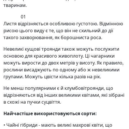
тваринам.
01
Листя відрізняється особливою густотою. Відмінною
рисою цього виду є те, що він не схильний до дії
такого захворювання, як борошниста роса.
Невеликі кущові троянди також можуть послужити
основою для красивого живоплоту. Ці чагарники
можуть вирости до двох метрів у висоту. Як правило,
рослини висаджують по одному або ж невеликими
групами. Можуть цвісти кілька разів на рік.
Не менш популярними є й клумбовітроянди, що
відрізняються від інших великими квітами, які зібрані
в схожі на пучки суцвіття.
Найчастіше використовуються сорти:
• Чайні гібриди - мають великі махрові квіти, що