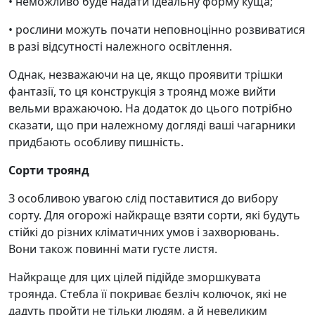
• неможливо буде надати ідеальну форму куща;
• рослини можуть почати неповноцінно розвиватися
в разі відсутності належного освітлення.
Однак, незважаючи на це, якщо проявити трішки
фантазії, то ця конструкція з троянд може вийти
вельми вражаючою. На додаток до цього потрібно
сказати, що при належному догляді ваші чагарники
придбають особливу пишність.
Сорти троянд
З особливою увагою слід поставитися до вибору
сорту. Для огорожі найкраще взяти сорти, які будуть
стійкі до різних кліматичних умов і захворювань.
Вони також повинні мати густе листя.
Найкраще для цих цілей підійде зморшкувата
троянда. Стебла її покриває безліч колючок, які не
дадуть пройти не тільки людям, а й невеликим