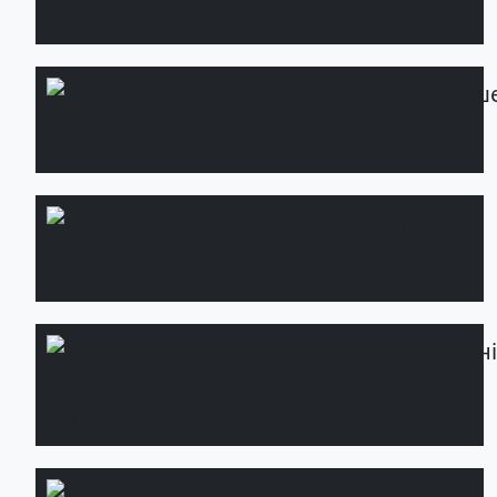
Автоматичний
Детальніш
полив
Будівництво
Детальніше
басейнів
Сервісне
Детальн
обслуговування
ділянки
Озеленення
Детальніше