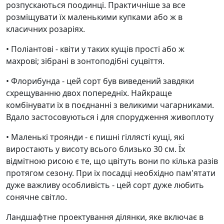
розпускаються поодинці. Практичніше за все
розміщувати їх маленькими купками або ж в
класичних розаріях.
• Поліантові - квіти у таких кущів прості або ж
махрові; зібрані в зонтоподібні суцвіття.
• Флорибунда - цей сорт був виведений завдяки
схрещуванню двох попередніх. Найкраще
комбінувати їх в поєднанні з великими чагарниками.
Вдало застосовуються і для спорудження живоплоту
• Маленькі троянди - є пишні гіллясті кущі, які
виростають у висоту всього близько 30 см. Їх
відмітною рисою є те, що цвітуть вони по кілька разів
протягом сезону. При їх посадці необхідно пам'ятати
дуже важливу особливість - цей сорт дуже любить
сонячне світло.
Ландшафтне проектування ділянки, яке включає в