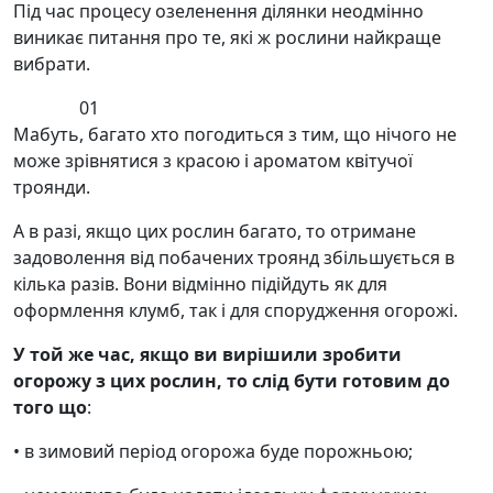
Під час процесу озеленення ділянки неодмінно
виникає питання про те, які ж рослини найкраще
вибрати.
01
Мабуть, багато хто погодиться з тим, що нічого не
може зрівнятися з красою і ароматом квітучої
троянди.
А в разі, якщо цих рослин багато, то отримане
задоволення від побачених троянд збільшується в
кілька разів. Вони відмінно підійдуть як для
оформлення клумб, так і для спорудження огорожі.
У той же час, якщо ви вирішили зробити
огорожу з цих рослин, то слід бути готовим до
того що
:
• в зимовий період огорожа буде порожньою;