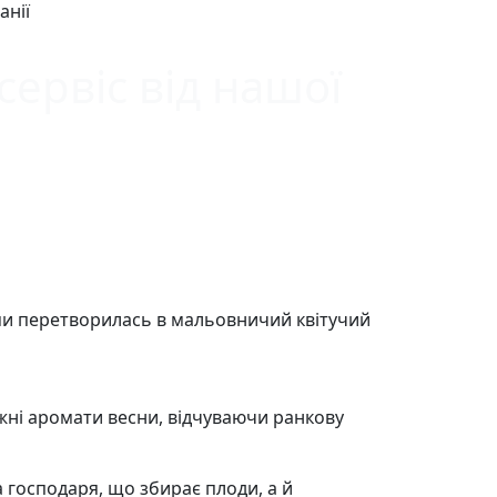
анії
сервіс від нашої
нями перетворилась в мальовничий квітучий
ні аромати весни, відчуваючи ранкову
а господаря, що збирає плоди, а й