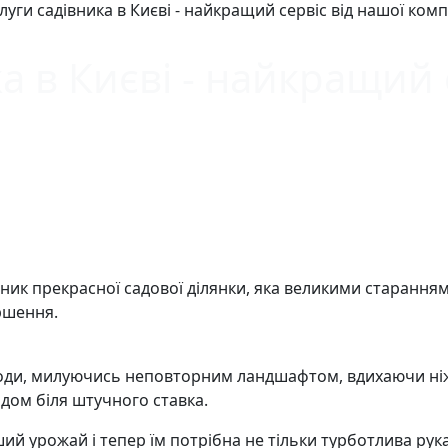
луги садівника в Києві - найкращий сервіс від нашої комп
а в Києві - найкращий 
асник прекрасної садової ділянки, яка великими старан
ршення.
роди, милуючись неповторним ландшафтом, вдихаючи ніж
одом біля штучного ставка.
ший урожай і тепер їм потрібна не тільки турботлива рук