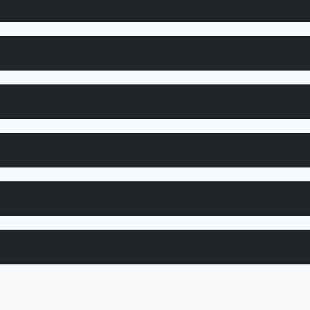
 дахів
Детальніше
 і водойма
Детальніше
Дренажні системи: монтаж та
ований мох
Детальніше
Фітостіни із натуральних рослин
Детальн
андшафтне проектування
Детальніше