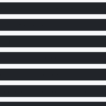
Послуги з озеленення ділянок
Детальніше
газону
Детальніше
шафтне освітлення
Детальніше
тичний полив
Детальніше
ицтво басейнів
Детальніше
Сервісне обслуговування ділянки
Детал