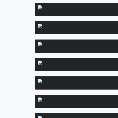
Укладання 
Ланд
Автома
Будівн