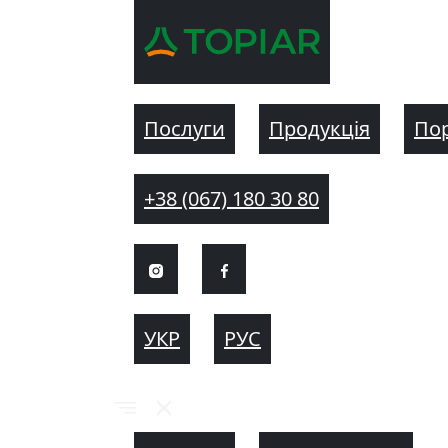
Послуги
Продукція
По
+38 (067) 180 30 80
УКР
РУС