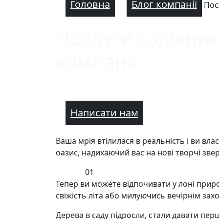
Головна
Блог компанії
Пос
Послуги садівник
компанії
Написати нам
Ваша мрія втілилася в реальність і ви вл
оазис, надихаючий вас на нові творчі зве
01
Тепер ви можете відпочивати у лоні при
свіжість літа або милуючись вечірнім зах
Дерева в саду підросли, стали давати пер