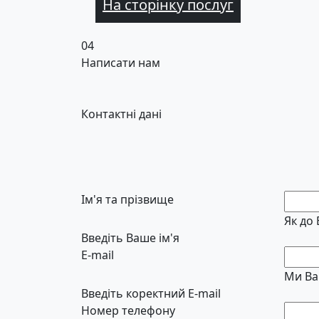
На сторінку послуг
04
Написати нам
Контактні дані
Ім'я та прізвище
Як до
Введіть Ваше ім'я
E-mail
Ми Ва
Введіть коректний E-mail
Номер телефону