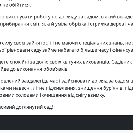
 не обійтися.
о виконувати роботу по догляду за садом, в який вкладено
прибирання сміття, а й уміла обрізка і стрижка дерев і ча
 силу своєї зайнятості і не маючи спеціальних знань, не
ї рівноваги саду займе набагато більше часу і фінансува
дете спокійні за долю своїх квітучих вихованців. Садівни
ійде до виконання обов'язків.
овлений заздалегідь час і здійснювати догляд за садом ц
ками навесні, літнє підживлення, знищення бур'янів, пі
овими холодами і очищення від снігу взимку.
асивий доглянутий сад!
ки
Детальніше