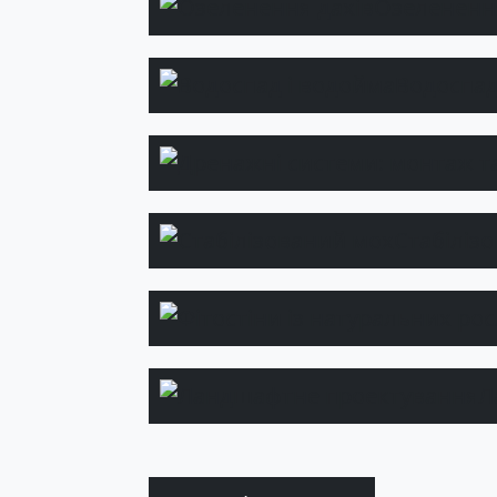
Озеленення
Водоспад
Стабіліз
Л