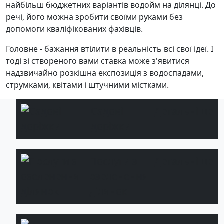
найбільш бюджетних варіантів водойм на ділянці. До
речі, його можна зробити своїми руками без
допомоги кваліфікованих фахівців.
Головне - бажання втілити в реальність всі свої ідеї. І
тоді зі створеного вами ставка може з'явитися
надзвичайно розкішна експозиція з водоспадами,
струмками, квітами і штучними містками.
Садові
Детальніше
доріжки
Послуги з
Детальніше
озеленення
ділянок