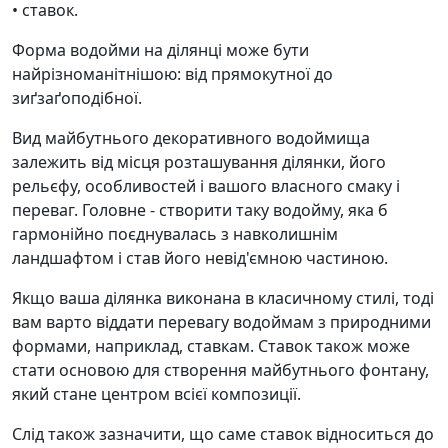
• ставок.
Форма водойми на ділянці може бути
найрізноманітнішою: від прямокутної до
зиґзаґоподібної.
Вид майбутнього декоративного водоймища
залежить від місця розташування ділянки, його
рельєфу, особливостей і вашого власного смаку і
переваг. Головне - створити таку водойму, яка б
гармонійно поєднувалась з навколишнім
ландшафтом і став його невід'ємною частиною.
Якщо ваша ділянка виконана в класичному стилі, тоді
вам варто віддати перевагу водоймам з природними
формами, наприклад, ставкам. Ставок також може
стати основою для створення майбутнього фонтану,
який стане центром всієї композиції.
Слід також зазначити, що саме ставок відноситься до