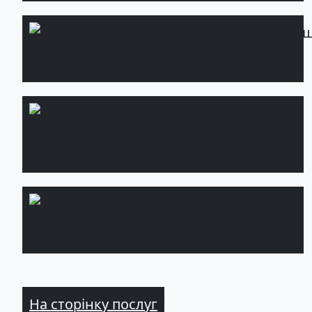
Стабілізований
Детальні
мох
Фітостіни із
Детальніше
натуральних
рослин
Ландшафтне
Детальніше
проектування
На сторінку послуг