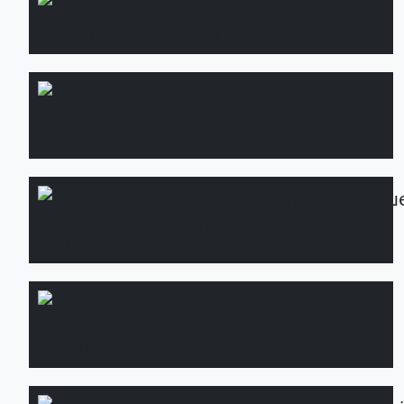
Укладання
Детальніше
газону
Ландшафтне
Детальніше
освітлення
Автоматичний
Детальніш
полив
Будівництво
Детальніше
басейнів