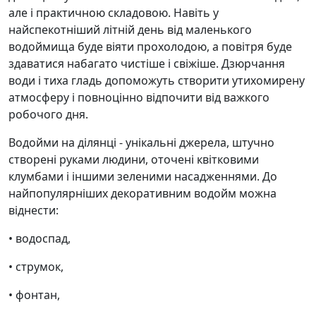
але і практичною складовою. Навіть у
найспекотніший літній день від маленького
водоймища буде віяти прохолодою, а повітря буде
здаватися набагато чистіше і свіжіше. Дзюрчання
води і тиха гладь допоможуть створити утихомирену
атмосферу і повноцінно відпочити від важкого
робочого дня.
Водойми на ділянці - унікальні джерела, штучно
створені руками людини, оточені квітковими
клумбами і іншими зеленими насадженнями. До
найпопулярніших декоративним водойм можна
віднести:
• водоспад,
• струмок,
• фонтан,