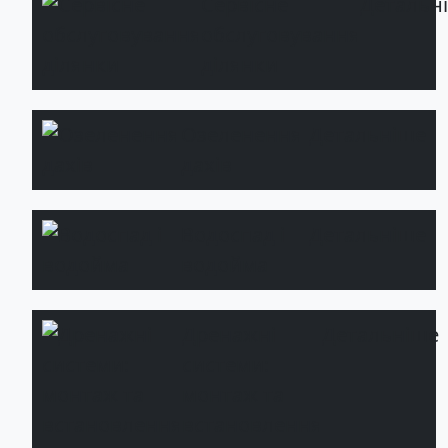
Сервісне
Детальн
обслуговування
ділянки
Озеленення
Детальніше
дахів
Водоспад і
Детальніше
водойма
Дренажні
Детальніше
системи:
монтаж та
встановлення