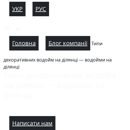
УКР
РУС
Головна
Блог компанії
Типи
декоративних водойм на ділянці — водойми на
ділянці
Типи декоративних водойм
на ділянці — водойми на
ділянці
Написати нам