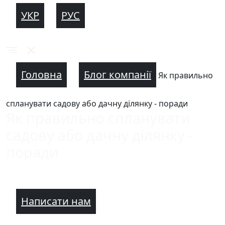
УКР
РУС
Головна
Блог компанії
Як правильно
спланувати садову або дачну ділянку - поради
Як правильно спланувати
садову або дачну ділянку -
поради
Написати нам