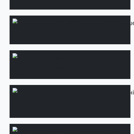
Автоматичний
Детальніш
полив
Будівництво
Детальніше
басейнів
Сервісне
Детальн
обслуговування
ділянки
Озеленення
Детальніше