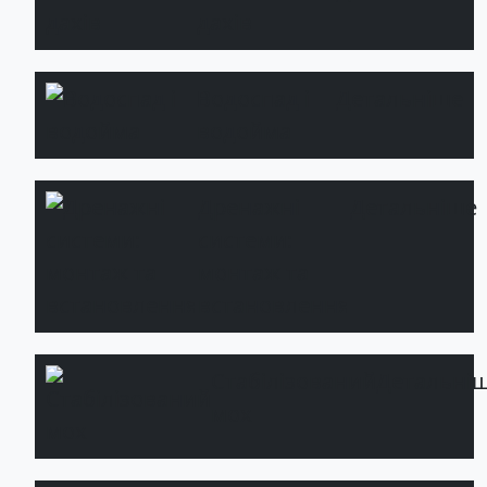
дахів
Водоспад і
Детальніше
водойма
Дренажні
Детальніше
системи:
монтаж та
встановлення
Стабілізований
Детальні
мох