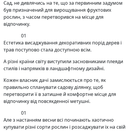
Сад, не дивлячись на те, що за первинним задумом
був призначений для вирощування фруктових
рослин, з часом перетворився на місце для
відпочинку.
01
Естетика висаджування декоративних порід дерев і
трав поступово стала доступною всім.
А різні країни світу виступили засновниками плеяди
стилів і напрямків в ландшафтному дизайні.
Кожен власник дачі замислюється про те, як
правильно спланувати садову ділянку, щоб
перетворити її в затишне й комфортне місце для
відпочинку від повсякденної метушні.
01
Але з настанням весни всі починають хаотично
купувати різні сорти рослин і розсаджувати їх на свій