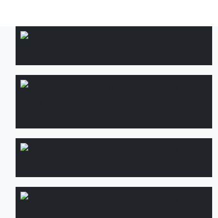
Садові
Детальніше
доріжки
Послуги з
Детальніше
озеленення
ділянок
Укладання
Детальніше
газону
Ландшафтне
Детальніше
освітлення