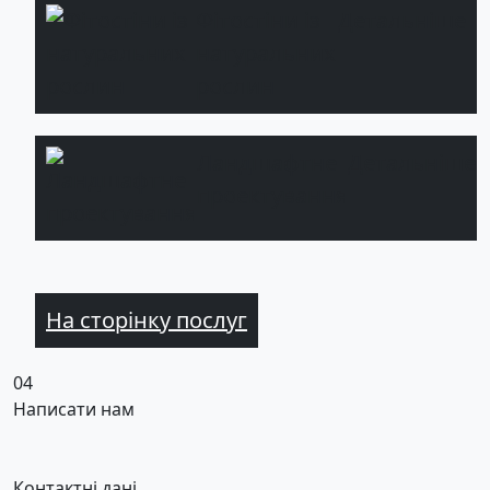
Фітостіни із
Детальніше
натуральних
рослин
Ландшафтне
Детальніше
проектування
На сторінку послуг
04
Написати нам
Контактні дані