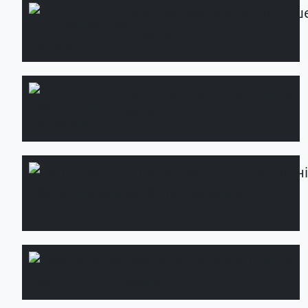
Автоматичний
Детальніш
полив
Будівництво
Детальніше
басейнів
Сервісне
Детальн
обслуговування
ділянки
Озеленення
Детальніше
дахів