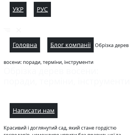
УКР
РУС
Головна
Блог компанії
Обрізка дерев
восени: поради, терміни, інструменти
Обрізка дерев восени:
поради, терміни, інструменти
Написати нам
Красивий і доглянутий сад, який стане гордістю