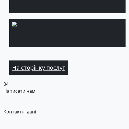
рослин
Ландшафтне
Детальніше
проектування
На сторінку послуг
04
Написати нам
Контактні дані