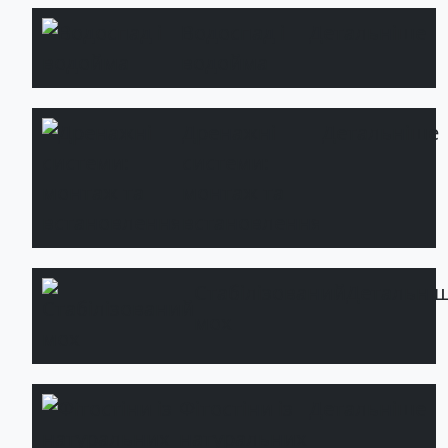
Водоспад і
Детальніше
водойма
Дренажні
Детальніше
системи:
монтаж та
встановлення
Стабілізований
Детальні
мох
Фітостіни із
Детальніше
натуральних