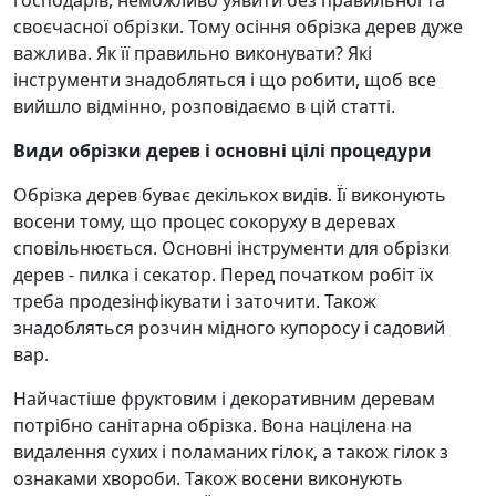
господарів, неможливо уявити без правильної та
своєчасної обрізки. Тому осіння обрізка дерев дуже
важлива. Як її правильно виконувати? Які
інструменти знадобляться і що робити, щоб все
вийшло відмінно, розповідаємо в цій статті.
Види обрізки дерев і основні цілі процедури
Обрізка дерев буває декількох видів. Її виконують
восени тому, що процес сокоруху в деревах
сповільнюється. Основні інструменти для обрізки
дерев - пилка і секатор. Перед початком робіт їх
треба продезінфікувати і заточити. Також
знадобляться розчин мідного купоросу і садовий
вар.
Найчастіше фруктовим і декоративним деревам
потрібно санітарна обрізка. Вона націлена на
видалення сухих і поламаних гілок, а також гілок з
ознаками хвороби. Також восени виконують