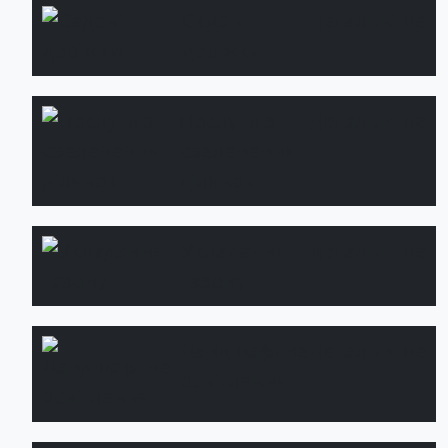
Садові
Детальніше
доріжки
Послуги з
Детальніше
озеленення
ділянок
Укладання
Детальніше
газону
Ландшафтне
Детальніше
освітлення