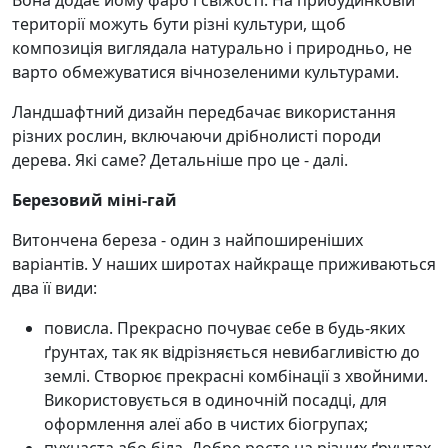
Вона додає йому фарб і свіжості. На прибудинковій
території можуть бути різні культури, щоб
композиція виглядала натурально і природньо, не
варто обмежуватися вічнозеленими культурами.
Ландшафтний дизайн передбачає використання
різних рослин, включаючи дрібнолисті породи
дерева. Які саме? Детальніше про це - далі.
Березовий міні-гай
Витончена береза ​​- один з найпоширеніших
варіантів. У наших широтах найкраще приживаються
два її види:
повисла. Прекрасно почуває себе в будь-яких
ґрунтах, так як відрізняється невибагливістю до
землі. Створює прекрасні комбінації з хвойними.
Використовується в одиночній посадці, для
оформлення алеї або в чистих біогрупах;