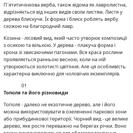
П`ятитичінкова верба, також відома як лавролистна,
відрізняється від інших видів своїм листям. Листя у
дерева блискуче. Їх форма і блиск роблять вербу
схожою на благородний лавр.
Козина - лісовий вид, який часто утворює композиції
з осикою та вільхою. У дерева - плакуча форма і
крона зі звисаючими пагонами. Вся краса рослини
проявляється ранньою весною, коли на ній
утворюються золотисті цвітіння. Але ця особливість
характерна виключно для чоловічих екземплярів.
01
Тополя та його різновиди
Тополя - далеко не екзотичне дерево, але і його
можна використовувати в озелененні паркової зони
або прибудинкової території. Чорний вид - це велике
дерево, яке росте переважно на берегах річки. Воно