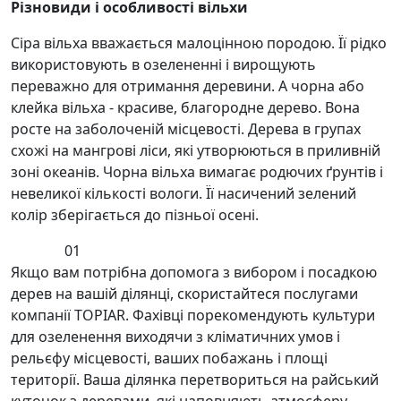
Різновиди і особливості вільхи
Сіра вільха вважається малоцінною породою. Її рідко
використовують в озелененні і вирощують
переважно для отримання деревини. А чорна або
клейка вільха - красиве, благородне дерево. Вона
росте на заболоченій місцевості. Дерева в групах
схожі на мангрові ліси, які утворюються в приливній
зоні океанів. Чорна вільха вимагає родючих ґрунтів і
невеликої кількості вологи. Її насичений зелений
колір зберігається до пізньої осені.
01
Якщо вам потрібна допомога з вибором і посадкою
дерев на вашій ділянці, скористайтеся послугами
компанії TOPIAR. Фахівці порекомендують культури
для озеленення виходячи з кліматичних умов і
рельєфу місцевості, ваших побажань і площі
території. Ваша ділянка перетвориться на райський