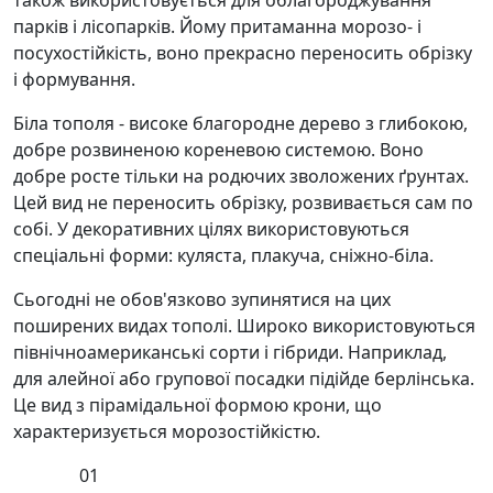
також використовується для облагороджування
парків і лісопарків. Йому притаманна морозо- і
посухостійкість, воно прекрасно переносить обрізку
і формування.
Біла тополя - високе благородне дерево з глибокою,
добре розвиненою кореневою системою. Воно
добре росте тільки на родючих зволожених ґрунтах.
Цей вид не переносить обрізку, розвивається сам по
собі. У декоративних цілях використовуються
спеціальні форми: куляста, плакуча, сніжно-біла.
Сьогодні не обов'язково зупинятися на цих
поширених видах тополі. Широко використовуються
північноамериканські сорти і гібриди. Наприклад,
для алейної або групової посадки підійде берлінська.
Це вид з пірамідальної формою крони, що
характеризується морозостійкістю.
01