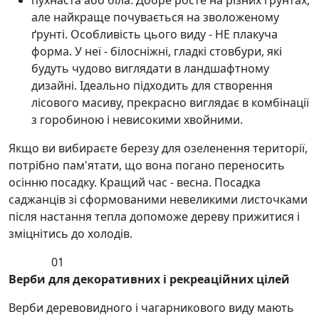
пухнаста або біла. Добре росте на різних ґрунтах,
але найкраще почувається на зволоженому
ґрунті. Особливість цього виду - НЕ плакуча
форма. У неї - білосніжні, гладкі стовбури, які
будуть чудово виглядати в ландшафтному
дизайні. Ідеально підходить для створення
лісового масиву, прекрасно виглядає в комбінації
з горобиною і невисокими хвойними.
Якщо ви вибираєте березу для озеленення території,
потрібно пам'ятати, що вона погано переносить
осінню посадку. Кращий час - весна. Посадка
саджанців зі сформованими невеликими листочками
після настання тепла допоможе дереву прижитися і
зміцнітись до холодів.
01
Верби для декоративних і рекреаційних цілей
Верби деревовидного і чагарникового виду мають