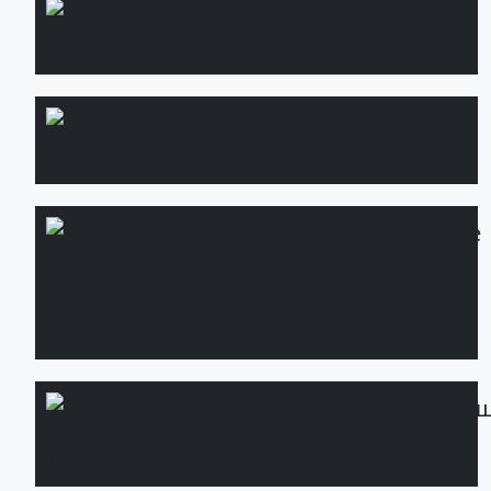
Озеленення
Детальніше
дахів
Водоспад і
Детальніше
водойма
Дренажні
Детальніше
системи:
монтаж та
встановлення
Стабілізований
Детальні
мох