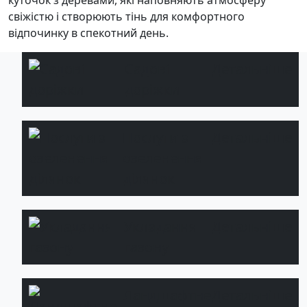
куточок з деревами, які наповняють атмосферу
свіжістю і створюють тінь для комфортного
відпочинку в спекотний день.
Садові
Детальніше
доріжки
Послуги з
Детальніше
озеленення
ділянок
Укладання
Детальніше
газону
Ландшафтне
Детальніше