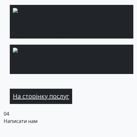
Фітостіни із
Детальніше
натуральних
рослин
Ландшафтне
Детальніше
проектування
На сторінку послуг
04
Написати нам