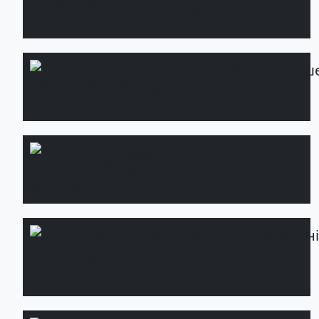
освітлення
Автоматичний
Детальніш
полив
Будівництво
Детальніше
басейнів
Сервісне
Детальн
обслуговування
ділянки