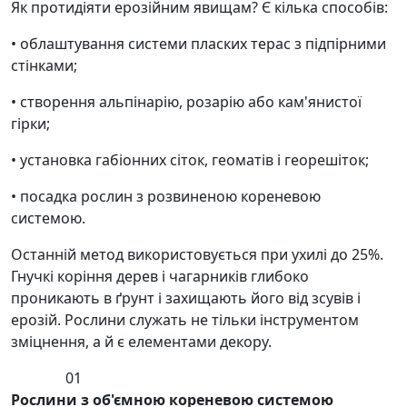
Як протидіяти ерозійним явищам? Є кілька способів:
• облаштування системи пласких терас з підпірними
стінками;
• створення альпінарію, розарію або кам'янистої
гірки;
• установка габіонних сіток, геоматів і георешіток;
• посадка рослин з розвиненою кореневою
системою.
Останній метод використовується при ухилі до 25%.
Гнучкі коріння дерев і чагарників глибоко
проникають в ґрунт і захищають його від зсувів і
ерозій. Рослини служать не тільки інструментом
зміцнення, а й є елементами декору.
01
Рослини з об'ємною кореневою системою