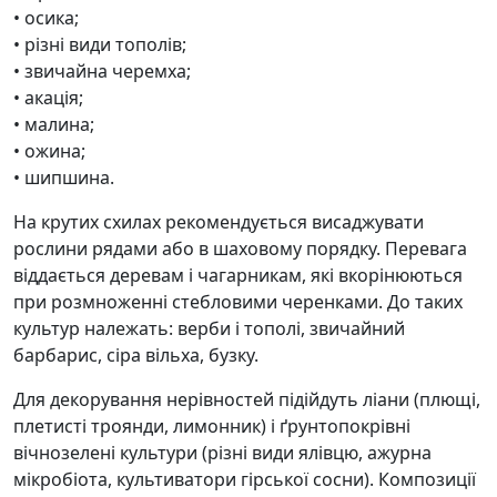
• осика;
• різні види тополів;
• звичайна черемха;
• акація;
• малина;
• ожина;
• шипшина.
На крутих схилах рекомендується висаджувати
рослини рядами або в шаховому порядку. Перевага
віддається деревам і чагарникам, які вкорінюються
при розмноженні стебловими черенками. До таких
культур належать: верби і тополі, звичайний
барбарис, сіра вільха, бузку.
Для декорування нерівностей підійдуть ліани (плющі,
плетисті троянди, лимонник) і ґрунтопокрівні
вічнозелені культури (різні види ялівцю, ажурна
мікробіота, культиватори гірської сосни). Композиції