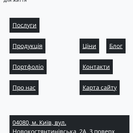
для життя
Послуги
Продукція
Ціни
Блог
Портфоліо
Контакти
Про нас
Карта сайту
04080, м. Київ, вул.
Новокостянтинівська, 2А, 3 поверх