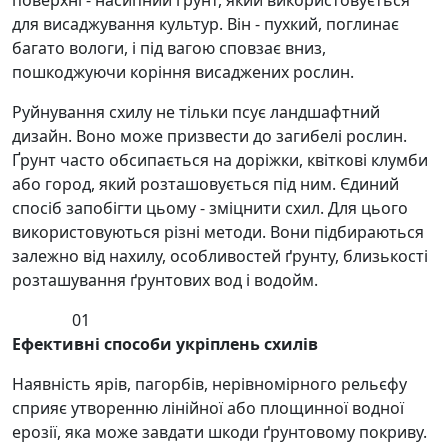
поверхні - насипний ґрунт, який використовується
для висаджування культур. Він - пухкий, поглинає
багато вологи, і під вагою сповзає вниз,
пошкоджуючи коріння висаджених рослин.
Руйнування схилу не тільки псує ландшафтний
дизайн. Воно може призвести до загибелі рослин.
Ґрунт часто обсипається на доріжки, квіткові клумби
або город, який розташовується під ним. Єдиний
спосіб запобігти цьому - зміцнити схил. Для цього
використовуються різні методи. Вони підбираються
залежно від нахилу, особливостей ґрунту, близькості
розташування ґрунтових вод і водойм.
01
Ефективні способи укріплень схилів
Наявність ярів, пагорбів, нерівномірного рельєфу
сприяє утворенню лінійної або площинної водної
ерозії, яка може завдати шкоди ґрунтовому покриву.