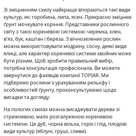
Зі зміцненням схилу найкраще впораються такі види
культур, як: горобина, липа, ясен. Прекрасно зміцнює
ґрунт мочкувате коріння. Представники рослинного
світу з такої кореневою системою: черемха, клен,
в'яз, бук, каштан і береза. З вічнозелених рослин
можна використовувати модрину, сосну, деякі види
ялиці, але характер кореневої системи хвойних може
бути різним. Щоб зробити правильний вибір,
потрібна консультація професіонала. Ви можете
звернутися до фахівців компанії TOPIAR. Ми
підберемо рослини з урахуванням рельєфу і
особливостей ґрунту, проконсультуюємо щодо
висадки та догляду.
На пологих схилах можна висаджувати дерева зі
стрижневою, мало розгалуженою кореневою
системою. Це дуб, чорна вільха, горіх і глід, плодові
види культур (яблуні, груші, сливи).