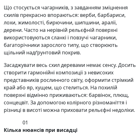
Що стосується чагарників, з завданням зміцнення
схилів прекрасно впораються: верби, барбариси,
лохи, жимолості, бирючини, шипшини, аралії,
дерени. Часто на нерівній рельєфній поверхні
використовуються сланкі і повзучі чагарники,
багаторічники зарослого типу, що створюють
щільний надґрунтовий покрив.
Засаджувати весь схил деревами немає сенсу. Досить
створити гармонійні композиції з невисоких
представників рослинного світу, оформити стрімкий
край або яр, кущем, що стелиться. На похилій
поверхні відмінно приживаються: барвінок, плющ,
сонцецвіт. За допомогою колірного різноманіття і
різниці в висоті можна приховати рельєфні недоліки.
01
Кілька нюансів при висадці