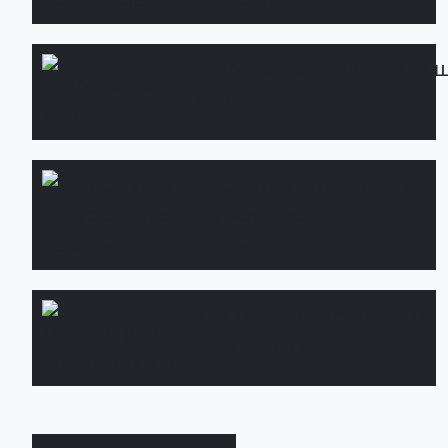
Стабілізований
Детальні
мох
Фітостіни із
Детальніше
натуральних
рослин
Ландшафтне
Детальніше
проектування