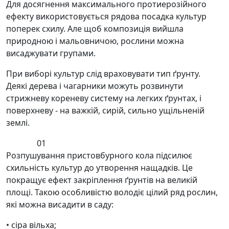
Для досягнення максимального протиерозійного
ефекту використовується рядова посадка культур
поперек схилу. Але щоб композиція вийшла
природною і мальовничою, рослини можна
висаджувати групами.
При виборі культур слід враховувати тип ґрунту.
Деякі дерева і чагарники можуть розвинути
стрижневу кореневу систему на легких ґрунтах, і
поверхневу - на важкій, сирій, сильно ущільненій
землі.
01
Розпушування пристовбурного кола підсилює
схильність культур до утворення нащадків. Це
покращує ефект закріплення ґрунтів на великій
площі. Такою особливістю володіє цілий ряд рослин,
які можна висадити в саду:
• сіра вільха;