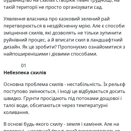
Будівництво на схилах створює певні труднощі, на
такій території не просто організувати сад.
Уявлення власника про казковий зелений рай
перетворюється в нездійсненну мрію. Але є способи
зміцнення схилів, які дозволять не тільки зупинити
руйнівний процес, а й вписати схил в ландшафтний
дизайн. Як це зробити? Пропонуємо ознайомитися з
найпоширенішими і дієвими способами.
01
Небезпека схилів
Основна проблема схилів - нестабільність. Їх рельєф
поступово змінюється, і іноді це відбувається досить
швидко. Ґрунти просідають під потоками дощової і
талої води, обсипаються через температурні
коливання.
В основі будь-якого схилу - земля і каміння. Але на