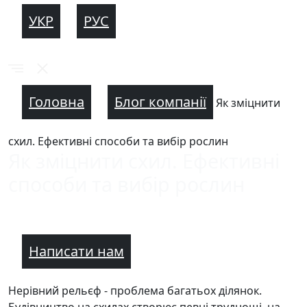
УКР
РУС
Головна
Блог компанії
Як зміцнити
схил. Ефективні способи та вибір рослин
Як зміцнити схил. Ефективні
способи та вибір рослин
Написати нам
Нерівний рельєф - проблема багатьох ділянок.