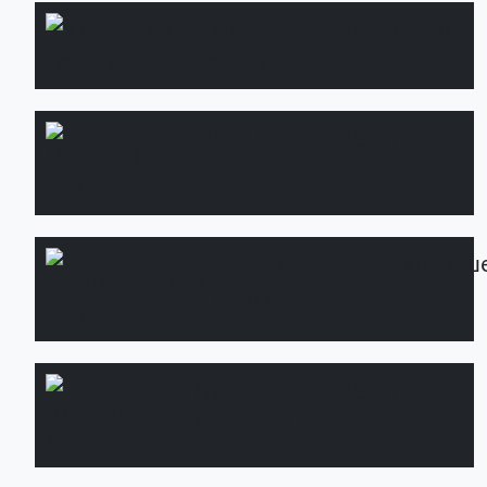
Укладання
Детальніше
газону
Ландшафтне
Детальніше
освітлення
Автоматичний
Детальніш
полив
Будівництво
Детальніше
басейнів