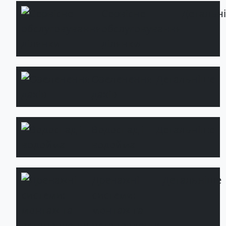
Сервісне
Детальн
обслуговування
ділянки
Озеленення
Детальніше
дахів
Водоспад і
Детальніше
водойма
Дренажні
Детальніше
системи:
монтаж та
встановлення