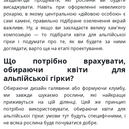
заздалегідь продумати, які рослини ви будете
висаджувати. Навіть при оформленні невеликого
рокарію, в якому центральною «дійовою особою» є
самі камені, правильно підібране озеленення вкрай
важливе. Ну, а якщо ви закладаєте велику кам'яну
композицію — то підібрати квіти для альпійської
гірки і подумати про те, як ви будете за ними
доглядати, варто ще на етапі проектування.
Що потрібно врахувати,
обираючи квіти для
альпійської гірки?
Обираючи дизайн галявини або формуючи клумбу,
ми завжди шукаємо рослини, які найкраще
приживуться на цій ділянці. Цей же принцип
потрібно використовувати, обираючи квіти для
альпійської гірки: умови тут будуть специфічними, і
не всяка рослина буде почуватися добре.