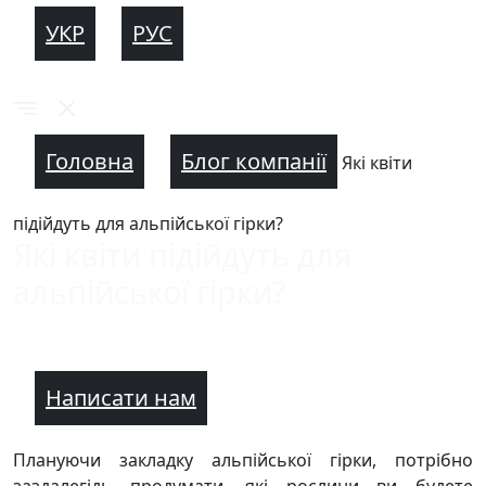
УКР
РУС
Головна
Блог компанії
Які квіти
підійдуть для альпійської гірки?
Які квіти підійдуть для
альпійської гірки?
Написати нам
Плануючи закладку альпійської гірки, потрібно