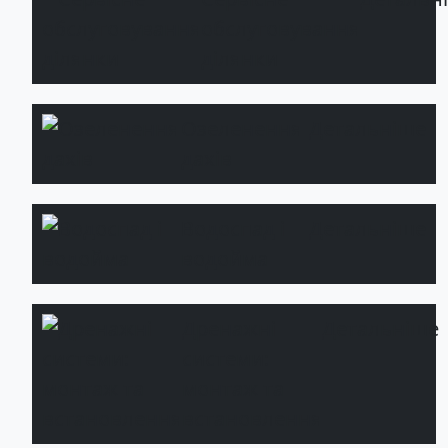
обслуговування
ділянки
Озеленення
Детальніше
дахів
Водоспад і
Детальніше
водойма
Дренажні
Детальніше
системи:
монтаж та
встановлення