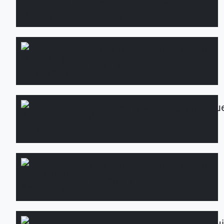
газону
Ландшафтне
Детальніше
освітлення
Автоматичний
Детальніш
полив
Будівництво
Детальніше
басейнів
Сервісне
Детальн