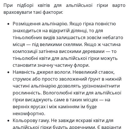
При підборі квітів для альпійської гірки варто
враховувати такі фактори:
Розміщення альпінарію. Якщо гірка повністю
знаходиться на відкритій ділянці, то для
тіньолюбних видів залишається зовсім небагато
місця — під великими скелями. Якщо ж частина
композиції затінена високими деревами — то
тіньолюбні квіти для альпійської гірки можуть
становити значну частину флори.
Наявність джерел вологи. Невеликий ставок,
струмок або просто зволожений ґрунт в нижній
частині альпінарію дозволять урізноманітнити
рослинність. Вологолюбні квіти для альпійської
гірки висаджують саме в таких місцях — на
верхніх ярусах і між камінням їм буде
некомфортно.
Кольорову гаму. Не завжди яскраві квіти для
альпійської гірки будуть доречними. Є варіанти