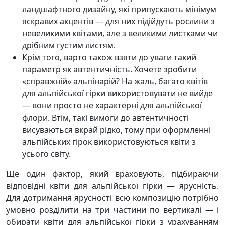
ландшафтного дизайну, які припускають мінімум
яскравих акцентів — для них підійдуть рослини з
невеликими квітами, але з великими листками чи
дрібним густим листям.
Крім того, варто також взяти до уваги такий
параметр як автентичність. Хочете зробити
«справжній» альпінарій? На жаль, багато квітів
для альпійської гірки використовувати не вийде
— вони просто не характерні для альпійської
флори. Втім, такі вимоги до автентичності
висуваються вкрай рідко, тому при оформленні
альпійських гірок використовуються квіти з
усього світу.
Ще один фактор, який враховують, підбираючи
відповідні квіти для альпійської гірки — ярусність.
Для дотримання ярусності всю композицію потрібно
умовно розділити на три частини по вертикалі — і
обирати квіти для альпійської гірки з урахуванням