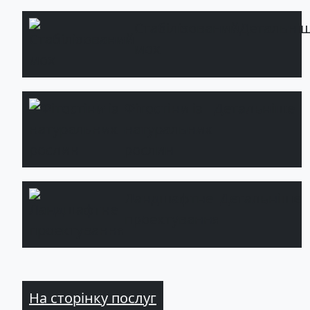
Стабілізований
Детальні
мох
Фітостіни із
Детальніше
натуральних
рослин
Ландшафтне
Детальніше
проектування
На сторінку послуг