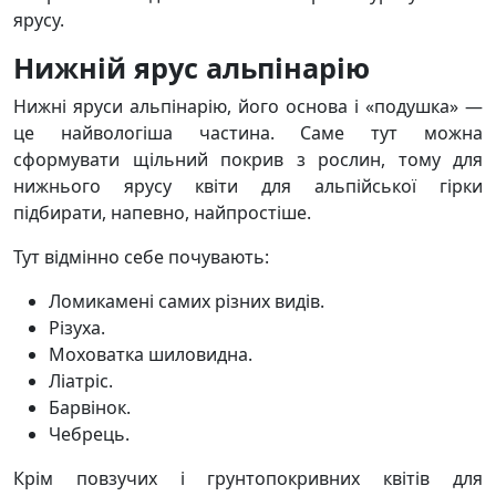
ярусу.
Нижній ярус альпінарію
Нижні яруси альпінарію, його основа і «подушка» —
це найвологіша частина. Саме тут можна
сформувати щільний покрив з рослин, тому для
нижнього ярусу квіти для альпійської гірки
підбирати, напевно, найпростіше.
Тут відмінно себе почувають:
Ломикамені самих різних видів.
Різуха.
Моховатка шиловидна.
Ліатріс.
Барвінок.
Чебрець.
Крім повзучих і грунтопокривних квітів для