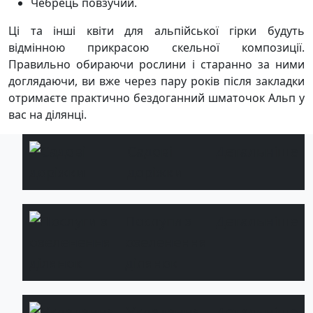
Чебрець повзучий.
Ці та інші квіти для альпійської гірки будуть
відмінною прикрасою скельної композиції.
Правильно обираючи рослини і старанно за ними
доглядаючи, ви вже через пару років після закладки
отримаєте практично бездоганний шматочок Альп у
вас на ділянці.
Садові
Детальніше
доріжки
Послуги з
Детальніше
озеленення
ділянок
Укладання
Детальніше