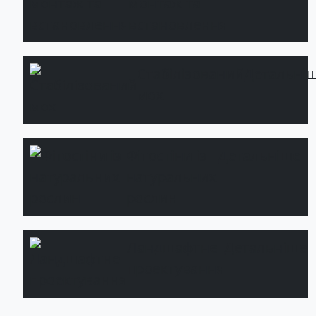
монтаж та
встановлення
Стабілізований
Детальні
мох
Фітостіни із
Детальніше
натуральних
рослин
Ландшафтне
Детальніше
проектування