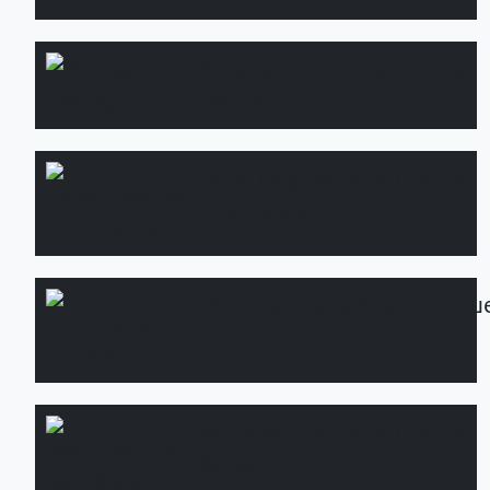
Укладання
Детальніше
газону
Ландшафтне
Детальніше
освітлення
Автоматичний
Детальніш
полив
Будівництво
Детальніше
басейнів