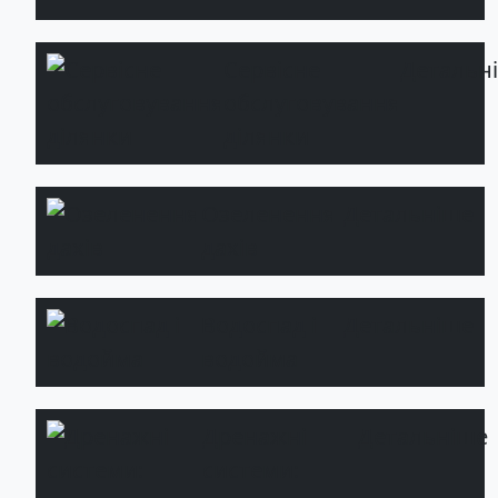
Сервісне
Детальн
обслуговування
ділянки
Озеленення
Детальніше
дахів
Водоспад і
Детальніше
водойма
Дренажні
Детальніше
системи: