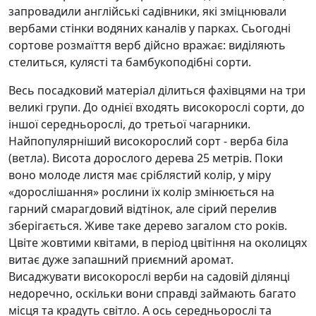
запровадили англійські садівники, які зміцнювали
вербами стінки водяних каналів у парках. Сьогодні
сортове розмаїття верб дійсно вражає: виділяють
стелиться, кулясті та бамбукоподібні сорти.
Весь посадковий матеріал ділиться фахівцями на три
великі групи. До однієї входять високорослі сорти, до
іншої середньорослі, до третьої чагарники.
Найпопулярніший високорослий сорт - верба біла
(ветла). Висота дорослого дерева 25 метрів. Поки
воно молоде листя має сріблястий колір, у міру
«дорослішання» рослини їх колір змінюється на
гарний смарагдовий відтінок, але сірий перелив
зберігається. Живе таке дерево загалом сто років.
Цвіте жовтими квітами, в період цвітіння на околицях
витає дуже запашний приємний аромат.
Висаджувати високорослі верби на садовій ділянці
недоречно, оскільки вони справді займають багато
місця та крадуть світло. А ось середньорослі та