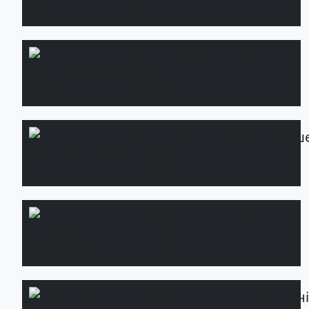
газону
Ландшафтне
Детальніше
освітлення
Автоматичний
Детальніш
полив
Будівництво
Детальніше
басейнів
Сервісне
Детальн