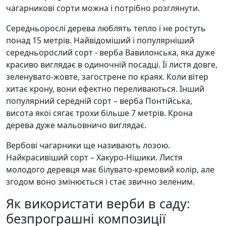
чагарникові сорти можна і потрібно розглянути.
Середньорослі дерева люблять тепло і не ростуть
понад 15 метрів. Найвідоміший і популярніший
середньорослий сорт - верба Вавилонська, яка дуже
красиво виглядає в одиночній посадці. Її листя довге,
зеленувато-жовте, загострене по краях. Коли вітер
хитає крону, вони ефектно переливаються. Інший
популярний середній сорт – верба Понтійська,
висота якої сягає трохи більше 7 метрів. Крона
дерева дуже мальовничо виглядає.
Вербові чагарники ще називають лозою.
Найкрасивіший сорт – Хакуро-Нішики. Листя
молодого деревця має білувато-кремовий колір, але
згодом воно змінюється і стає звично зеленим.
Як використати верби в саду:
безпрограшні композиції