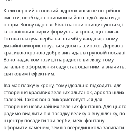
Коли перший основний відрізок досягне потрібної
висоти, необхідно припинити його підв'язувати до
опори. Знову відрослі бічні пагони прищипуються, і
із зовнішньої нирки формується крона, що звисає.
Готова плакуча верба на штамбі у ландшафтному
дизайні використовується досить широко. Дерево з
красивою кроною добре виглядає в груповій посадці.
Воно надає композиції парадного вигляду, тому
загальне оформлення саду стає ошатним, а значить,
святковим і ефектним.
Іва має плакучу крону, тому ідеально підходить для
створення красивих зелених альтанок, арок та цілих
галерей. Також вона використовується для
створення незвичайних зелених фонтанів. Для цього
радимо виділити під посадку велику рівну ділянку, по
її центру посадити три верби, межі фонтану
оформити каменем, землю всередині кола засипати