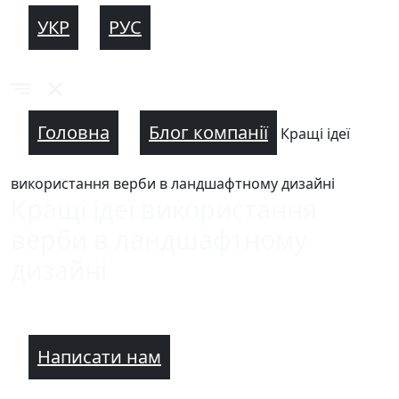
УКР
РУС
Головна
Блог компанії
Кращі ідеї
використання верби в ландшафтному дизайні
Кращі ідеї використання
верби в ландшафтному
дизайні
Написати нам