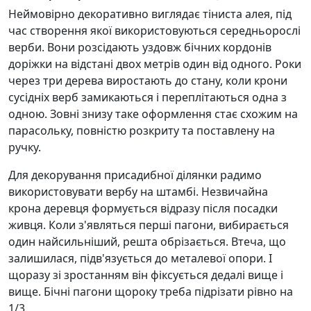
Неймовірно декоративно виглядає тіниста алея, під
час створення якої використовуються середньорослі
верби. Вони розсідають уздовж бічних кордонів
доріжки на відстані двох метрів один від одного. Роки
через три дерева виростають до стану, коли крони
сусідніх верб замикаються і переплітаються одна з
одною. Зовні знизу таке оформлення стає схожим на
парасольку, повністю розкриту та поставлену на
ручку.
Для декорування присадибної ділянки радимо
використовувати вербу на штамбі. Незвичайна
крона деревця формується відразу після посадки
живця. Коли з'являться перші пагони, вибирається
один найсильніший, решта обрізається. Втеча, що
залишилася, підв'язується до металевої опори. І
щоразу зі зростанням він фіксується дедалі вище і
вище. Бічні пагони щороку треба підрізати рівно на
1/3.