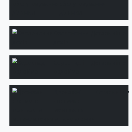
обслуговування
ділянки
Озеленення
Детальніше
дахів
Водоспад і
Детальніше
водойма
Дренажні
Детальніше
системи:
монтаж та
встановлення