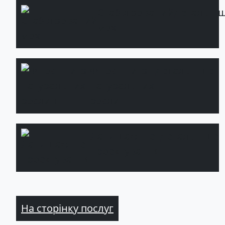
Стабілізований
Детальні
мох
Фітостіни із
Детальніше
натуральних
рослин
Ландшафтне
Детальніше
проектування
На сторінку послуг