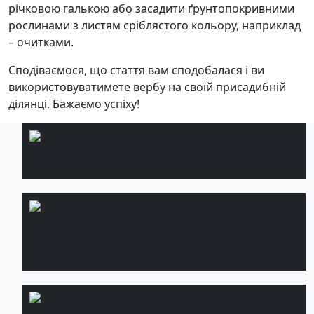
річковою галькою або засадити ґрунтопокривними
рослинами з листям сріблястого кольору, наприклад
– очитками.
Сподіваємося, що стаття вам сподобалася і ви
використовуватимете вербу на своїй присадибній
ділянці. Бажаємо успіху!
Садові
Детальніше
доріжки
Послуги з
Детальніше
озеленення
ділянок
Укладання
Детальніше