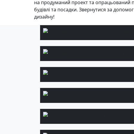
на продуманий проект та опрацьований план
будівлі та посадки. Звернутися за допом
дизайну!
Садові доріж
Укладання 
Ланд
Автома