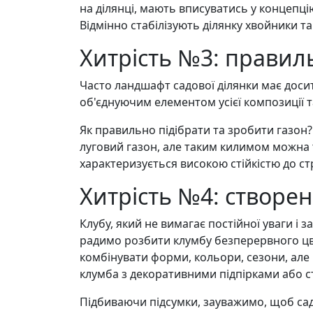
на ділянці, мають вписуватись у концепц
Відмінно стабілізують ділянку хвойники та
Хитрість №3: правил
Часто ландшафт садової ділянки має доси
об'єднуючим елементом усієї композиції 
Як правильно підібрати та зробити газон
луговий газон, але таким килимом можна 
характеризується високою стійкістю до ст
Хитрість №4: створен
Клубу, який не вимагає постійної уваги і
радимо розбити клумбу безперервного цві
комбінувати форми, кольори, сезони, але
клумба з декоративними підпірками або с
Підбиваючи підсумки, зауважимо, щоб сад