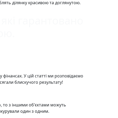
блять ділянку красивою та доглянутою.
які гарантовано
ою.
 фінансах. У цій статті ми розповідаємо
сягали блискучого результату!
о, то з іншими об'єктами можуть
нкурували один з одним.