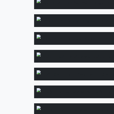
Будівн
Озеленення
Водоспад
Стабіліз