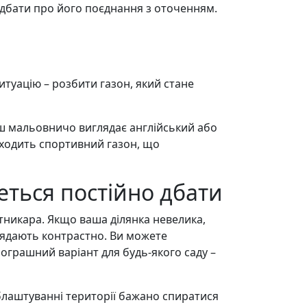
одбати про його поєднання з оточенням.
туацію – розбити газон, який стане
ьш мальовничо виглядає англійський або
дходить спортивний газон, що
еться постійно дбати
ітникара. Якщо ваша ділянка невелика,
лядають контрастно. Ви можете
ограшний варіант для будь-якого саду –
блаштуванні території бажано спиратися