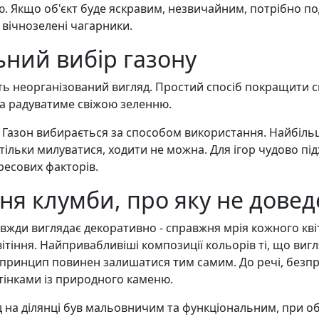
ію. Якщо об'єкт буде яскравим, незвичайним, потрібно п
 вічнозелені чагарники.
ьний вибір газону
ть неорганізований вигляд. Простий спосіб покращити си
та радуватиме свіжою зеленню.
? Газон вибирається за способом використання. Найбіл
тільки милуватися, ходити не можна. Для ігор чудово пі
ресових факторів.
ня клумби, про яку не довед
 завжди виглядає декоративно - справжня мрія кожного кв
тіння. Найпривабливіші композиції кольорів ті, що виг
 принцип повинен залишатися тим самим. До речі, безпр
тінками із природного каменю.
 на ділянці був мальовничим та функціональним, при о