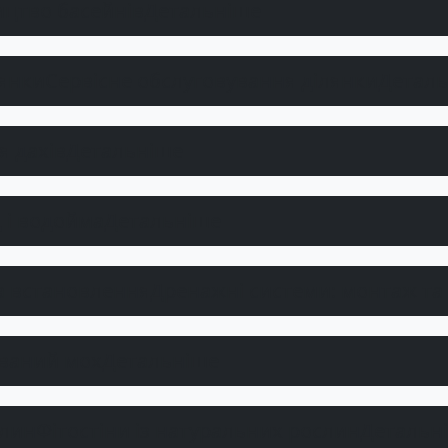
ицтво басейнів
Детальніше
Сервісне обслуговування ділянки
Детал
 дахів
Детальніше
 і водойма
Детальніше
Дренажні системи: монтаж та
ований мох
Детальніше
Фітостіни із натуральних рослин
Детальн