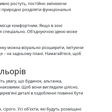
сивно ростуть, постійно змінюючи
і природно розділяти функціональні
 місце комфортним. Якщо в зоні
ся спеціально. Об'єднуючою ідеєю може
ілянку можна візуально розширити, імітуючи
ще – на задньому плані. Намагайтеся, щоб
ольорів
ь увагу, що будинок, альтанка,
аковими. Щоб вони виглядали цілісно, ​​
ерев'яні деталі в оздобленні повинні бути
сірого. Усі об'єкти, які будуть розміщені