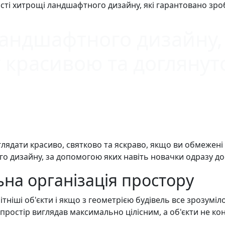
сті хитрощі ландшафтного дизайну, які гарантовано зро
ландшафтного дизайну, 
у красивою та доглянут
ядати красиво, святково та яскраво, якщо ви обмежені у
 дизайну, за допомогою яких навіть новачки одразу до
ьна організація простору
ніші об'єкти і якщо з геометрією будівель все зрозуміл
ростір виглядав максимально цілісним, а об'єкти не ко