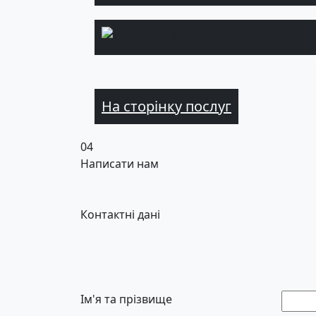
Л
На сторінку послуг
04
Написати нам
Контактні дані
Ім'я та прізвище