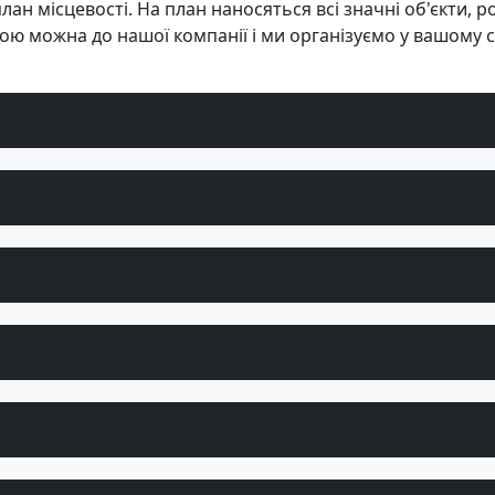
 місцевості. На план наносяться всі значні об'єкти, рос
огою можна до нашої компанії і ми організуємо у вашому
ки
Детальніше
Послуги з озеленення ділянок
Детальніше
газону
Детальніше
шафтне освітлення
Детальніше
тичний полив
Детальніше