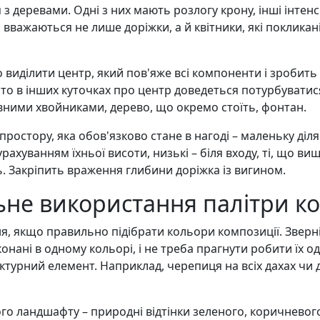
з деревами. Одні з них мають розлогу крону, інші інтен
вважаються не лише доріжки, а й квітники, які покликан
 виділити центр, який пов'яже всі компоненти і зробить
, то в інших куточках про центр доведеться потурбувати
ивними хвойниками, дерево, що окремо стоїть, фонтан.
 простору, яка обов'язково стане в нагоді – маленьку д
ахуванням їхньої висоти, низькі – біля входу, ті, що ви
зь. Закріпить враження глибини доріжка із вигином.
ьне використання палітри к
, якщо правильно підібрати кольори композиції. Зверніт
ані в одному кольорі, і не треба прагнути робити їх одн
турний елемент. Наприклад, черепиця на всіх дахах чи д
о ландшафту – природні відтінки зеленого, коричневого, 