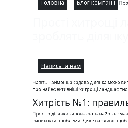
Головна
Блог компанії
Про
Прості хитрощі 
зроблять ділянк
Написати нам
Навіть найменша садова ділянка може вигл
про найефективніші хитрощі ландшафтного
Хитрість №1: правил
Простір ділянки заповнюють найрізноманіт
виникнути проблеми. Дуже важливо, щоб п