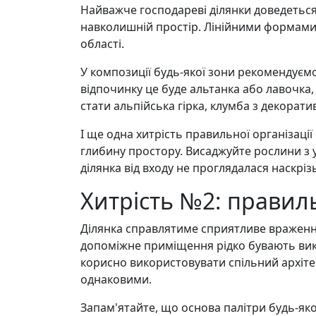
Найважче господареві ділянки доведеться 
навколишній простір. Лінійними формами 
області.
У композиції будь-якої зони рекомендуємо
відпочинку це буде альтанка або лавочка
стати альпійська гірка, клумба з декорат
І ще одна хитрість правильної організації
глибину простору. Висаджуйте рослини з ур
ділянка від входу не проглядалася наскрі
Хитрість №2: правил
Ділянка справлятиме сприятливе враження
допоміжне приміщення рідко бувають викон
корисно використовувати спільний архітек
однаковими.
Запам'ятайте, що основа палітри будь-яког