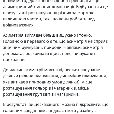
інший метод досягнення єдності і рівноваги - це
асиметричний живопис композиції. Відбувається це
в результаті розташування різних за формою і
величиною частин, так, що вони роблять вид
врівноважених.
Асиметрія виглядає більш вишукано і тонко.
Головною її перевагою є те, що асиметрія не сприяє
значним руйнувань природи. Навпаки, асиметрія
допомагає розкривати щось нове, вишукане і
прекрасне.
До частин асиметрії можна віднести: планування
ділянки (вільне планування, динамічне планування,
яке витікає з природних умов ділянки), місце
розташування кольорів і чагарників, місце
розташування груп квітів і чагарників.
В результаті вищесказаного, можна підкреслити, що
головним завданням ландшафтного дизайну є