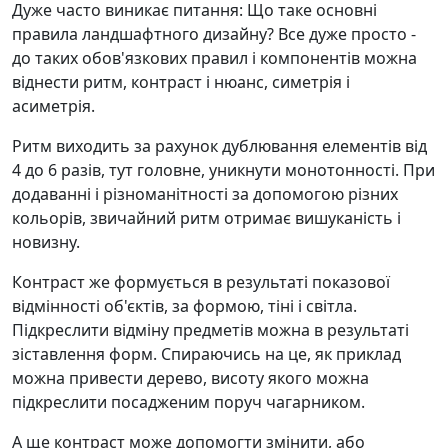
Дуже часто виникає питання: Що таке основні
правила ландшафтного дизайну? Все дуже просто -
до таких обов'язкових правил і компонентів можна
віднести ритм, контраст і нюанс, симетрія і
асиметрія.
Ритм виходить за рахунок дублювання елементів від
4 до 6 разів, тут головне, уникнути монотонності. При
додаванні і різноманітності за допомогою різних
кольорів, звичайний ритм отримає вишуканість і
новизну.
Контраст же формується в результаті показової
відмінності об'єктів, за формою, тіні і світла.
Підкреслити відміну предметів можна в результаті
зіставлення форм. Спираючись на це, як приклад
можна привести дерево, висоту якого можна
підкреслити посадженим поруч чагарником.
А ще контраст може допомогти змінити, або