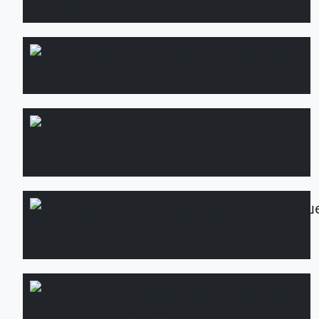
ділянок
Укладання
Детальніше
газону
Ландшафтне
Детальніше
освітлення
Автоматичний
Детальніш
полив
Будівництво
Детальніше
басейнів