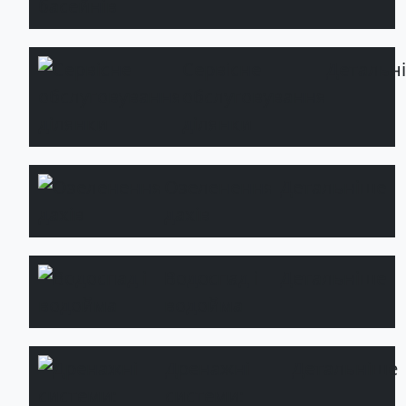
Сервісне
Детальн
обслуговування
ділянки
Озеленення
Детальніше
дахів
Водоспад і
Детальніше
водойма
Дренажні
Детальніше
системи: