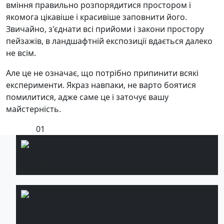
вміння правильно розпорядитися простором і
якомога цікавіше і красивіше заповнити його.
Звичайно, з'єднати всі прийоми і закони простору
пейзажів, в ландшафтній експозиції вдається далеко
не всім.
Але це не означає, що потрібно припинити всякі
експерименти. Якраз навпаки, не варто боятися
помилитися, адже саме це і заточує вашу
майстерність.
01
Садові
Детальніше
доріжки
Послуги з
Детальніше
озеленення