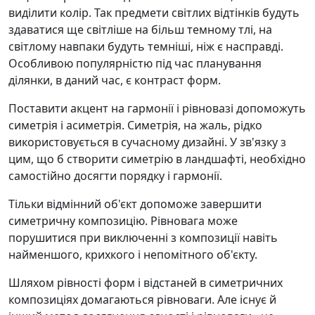
виділити колір. Так предмети світлих відтінків будуть
здаватися ще світліше на більш темному тлі, на
світлому навпаки будуть темніші, ніж є насправді.
Особливою популярністю під час планування
ділянки, в даний час, є контраст форм.
Поставити акцент на гармонії і рівновазі допоможуть
симетрія і асиметрія. Симетрія, на жаль, рідко
використовується в сучасному дизайні. У зв'язку з
цим, що б створити симетрію в ландшафті, необхідно
самостійно досягти порядку і гармонії.
Тільки відмінний об'єкт допоможе завершити
симетричну композицію. Рівновага може
порушитися при виключенні з композиції навіть
найменшого, крихкого і непомітного об'єкту.
Шляхом рівності форм і відстаней в симетричних
композиціях домагаються рівноваги. Але існує й