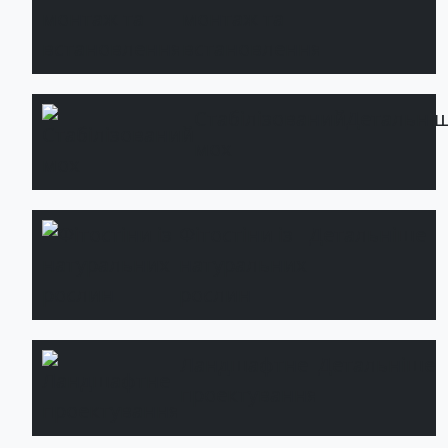
монтаж та
встановлення
Стабілізований
Детальні
мох
Фітостіни із
Детальніше
натуральних
рослин
Ландшафтне
Детальніше
проектування