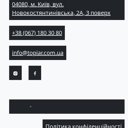
04080, м. Київ, вул.
Новокостянтинівська, 2А, 3 поверх
+38 (067) 180 30 80
info@topiar.com.ua
Вгору
Політика конфіденційності