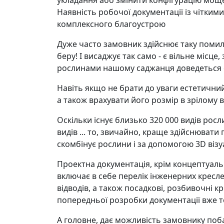
укладання або змінити конфігурацію моще
Наявність робочої документації із чітким
комплексного благоустрою
Дуже часто замовник здійснює таку помил
беру! І висаджує так само - є вільне місц
рослинами нашому саджанця доведеться спі
Навіть якщо не брати до уваги естетичний
а також врахувати його розмір в зрілому віц
Оскільки існує близько 320 000 видів росл
видів ... то, звичайно, краще здійснюват
скомбінує рослини і за допомогою 3D візуа
Проектна документація, крім концептуаль
включає в себе перелік інженерних кресл
відводів, а також посадкові, розбивочні к
попередньої розробки документації вже т
А головне, дає можливість замовнику поба