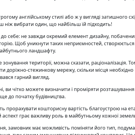
огому англійському стилі або ж у вигляді затишного східн
рш ніж вибрати один, що найбільш їй підходить!
до себе: не завжди окремий елемент дизайну, побачени
иторію. Щоб уникнути таких неприємностей, створюється
 майбутнього ландшафту.
зонування території, можна сказати, раціоналізація. Том
ти доріжно-стежинкову мережу, скільки місця необхідно
ивався гарний вигляд.
і, ви чітко можете визначити і проміряти розташування в
 ще до початку будівництва.
ь прорахувати кошторисну вартість благоустрою на ета
 аспект грає важливу роль в майбутньому кожної земель
я, замовник має можливість поміняти його тип, подум