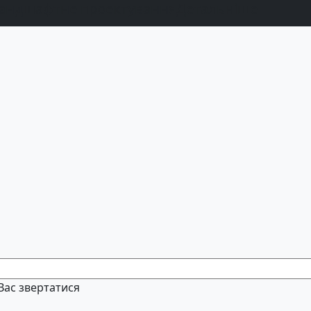
андшафтне проектування
Детальніше
 Вас звертатися