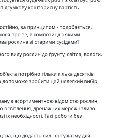
осується будь-яких робіт з благоустрою.
 підсумкову кошторисну вартість
остійно, за принципом - подобається,
мося про те, в композиції з якими
ова рослина зі старими сусідами?
го виду рослин до ґрунту, світла, вологи,
б'єкта потрібно тільки кілька десятків
ор допоможе зробити цей нелегкий вибір,
лану з асортиментною відомістю рослин,
о освітлення, дренажних мереж і зливо
і їх необхідності. Такі роботи без
тва, що додасть сил і ентузіазму для