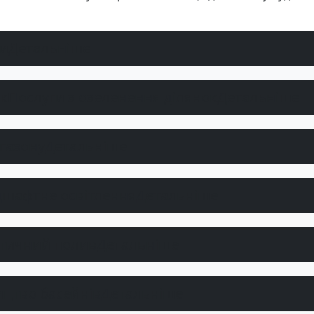
ки
Детальніше
Послуги з озеленення ділянок
Детальніше
газону
Детальніше
шафтне освітлення
Детальніше
тичний полив
Детальніше
ицтво басейнів
Детальніше