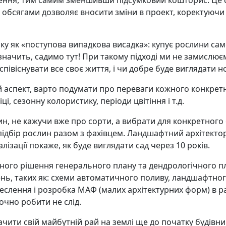
ння, тим самим зменшивши підсумковий кошторис. Це ст
и обсягами дозволяє вносити зміни в проект, коректуючи
ку як «поступова випадкова висадка»: купує рослини сам
е, значить, садимо тут! При такому підході ми не замислює
віснувати все своє життя, і чи добре буде виглядати н
 аспект, варто подумати про переваги кожного конкретно
і, сезонну колористику, періоди цвітіння і т.д.
ин, не кажучи вже про сорти, а вибрати для конкретного о
и підбір рослин разом з фахівцем. Ландшафтний архітект
лізації покаже, як буде виглядати сад через 10 років.
ного рішення генерального плану та дендрологічного п
ень, таких як: схеми автоматичного поливу, ландшафтног
реслення і розробка МАФ (малих архітектурних форм) в раз
очно робити не слід.
чити свій майбутній рай на землі ще до початку будівниц