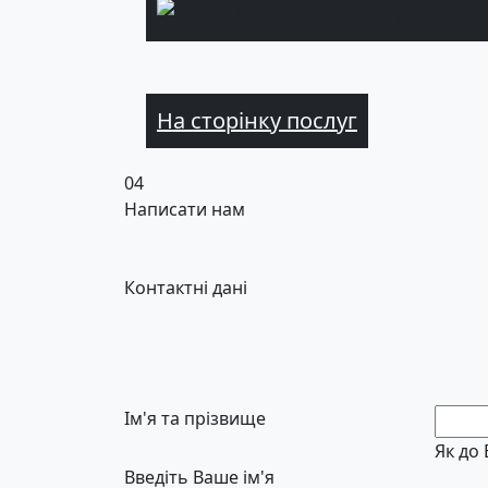
Л
На сторінку послуг
04
Написати нам
Контактні дані
Ім'я та прізвище
Як до
Введіть Ваше ім'я