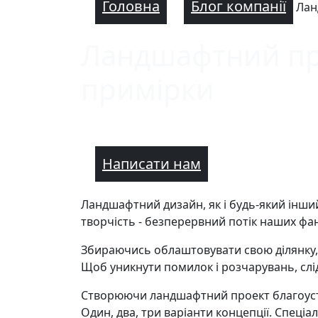
Головна
Блог компанії
Лан
Ландшафтний про
примірки
Написати нам
Ландшафтний дизайн, як і будь-який інший
творчість - безперервний потік наших фан
Збираючись облаштовувати свою ділянку, м
Щоб уникнути помилок і розчарувань, слід
Створюючи ландшафтний проект благоустро
Один, два, три варіанти концепції. Спеціа