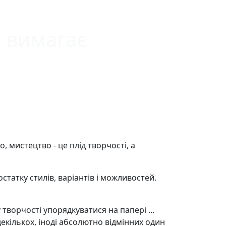
 вимагає
 мистецтво - це плід творчості, а
татку стилів, варіантів і можливостей.
орчості упорядкуватися на папері ...
декількох, іноді абсолютно відмінних один