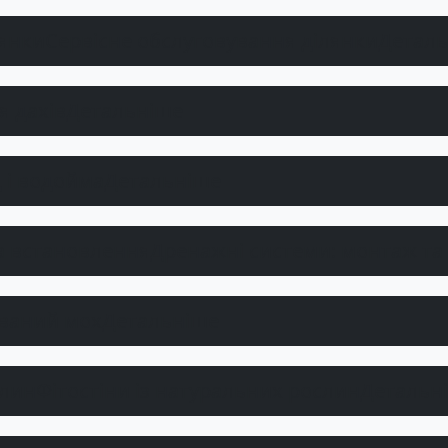
Сервісне обслуговування ділянки
Детал
 дахів
Детальніше
 і водойма
Детальніше
Дренажні системи: монтаж та
ований мох
Детальніше
Фітостіни із натуральних рослин
Детальн