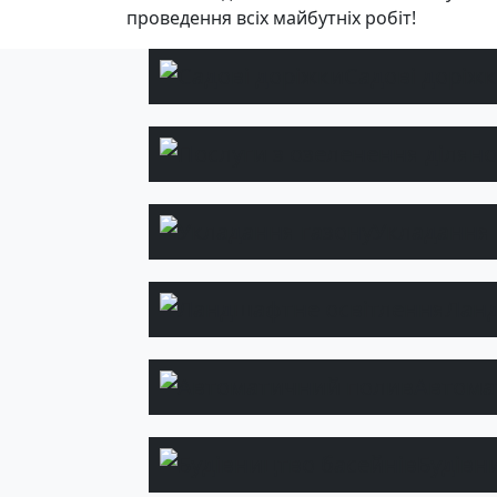
проведення всіх майбутніх робіт!
Садові доріж
Укладання 
Ланд
Автома
Будівн