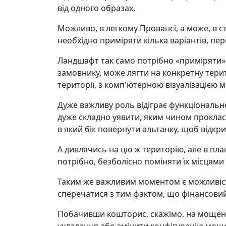
від одного образах.
Можливо, в легкому Провансі, а може, в стр
необхідно приміряти кілька варіантів, пе
Ландшафт так само потрібно «приміряти» 
замовнику, може лягти на конкретну тер
території, з комп'ютерною візуалізацією
Дуже важливу роль відіграє функціональне 
дуже складно уявити, яким чином проклас
в який бік повернути альтанку, щоб відкр
А дивлячись на цю ж територію, але в план
потрібно, безболісно поміняти їх місцями
Таким же важливим моментом є можливіст
сперечатися з тим фактом, що фінансовий
Побачивши кошторис, скажімо, на мощенн