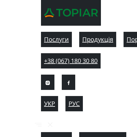
Послуги
Продукція
По
+38 (067) 180 30 80
УКР
РУС