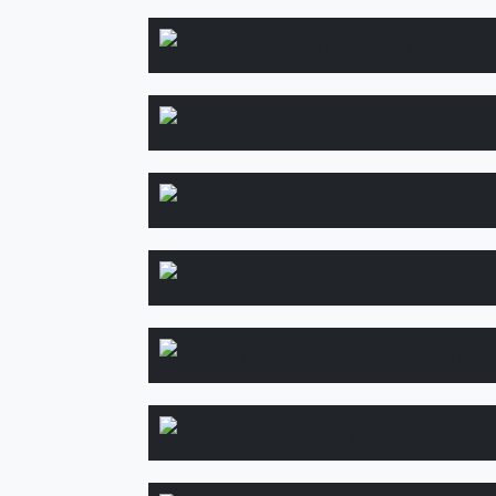
Озеленення
Водоспад
Стабіліз