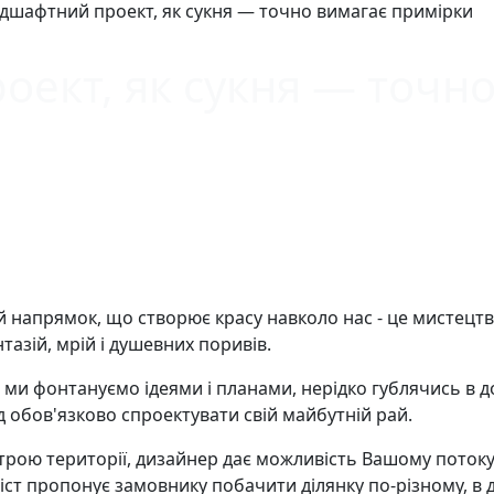
дшафтний проект, як сукня — точно вимагає примірки
ект, як сукня — точно
 напрямок, що створює красу навколо нас - це мистецтво,
тазій, мрій і душевних поривів.
и фонтануємо ідеями і планами, нерідко гублячись в дос
 обов'язково спроектувати свій майбутній рай.
ю території, дизайнер дає можливість Вашому потоку тв
ліст пропонує замовнику побачити ділянку по-різному, в 