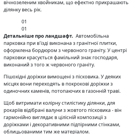
вічнозеленим хвойникам, що ефектно прикрашають
ділянку весь рік.
01
01
Детальніше про ландшафт.
Автомобільна
парковка при в'їзді виконана з гранітної плитки,
оформлена бордюром з червоного граніту. У центрі
парковки красується фамільний знак господаря,
виконаний з того ж червоного граніту.
Пішохідні доріжки вимощені з пісковика. У деяких
місцях вони переходять в покрокові доріжки з
одиночних каменів, потопаючих в газонній траві.
Щоб витримати колірну стилістику ділянки, для
рокаріїв відібрані валуни з жовтого пісковика - він
гармонійно виглядає в цілісній композиції з
доріжками і декоративними підпірними стінками,
облицьованими тим же матеріалом.