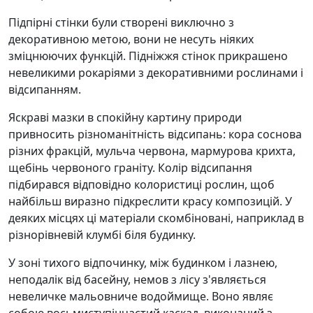
Підпірні стінки були створені виключно з
декоративною метою, вони не несуть ніяких
зміцнюючих функцій. Підніжжя стінок прикрашено
невеликими рокаріями з декоративними рослинами і
відсипанням.
Яскраві мазки в спокійну картину природи
привносить різноманітність відсипань: кора соснова
різних фракцій, мульча червона, мармурова крихта,
щебінь червоного граніту. Колір відсипання
підбирався відповідно колористиці рослин, щоб
найбільш виразно підкреслити красу композицій. У
деяких місцях ці матеріали скомбіновані, наприклад в
різнорівневій клумбі біля будинку.
У зоні тихого відпочинку, між будинком і лазнею,
неподалік від басейну, немов з лісу з'являється
невеличке мальовниче водоймище. Воно являє