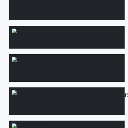
озеленення
ділянок
Укладання
Детальніше
газону
Ландшафтне
Детальніше
освітлення
Автоматичний
Детальніш
полив
Будівництво
Детальніше