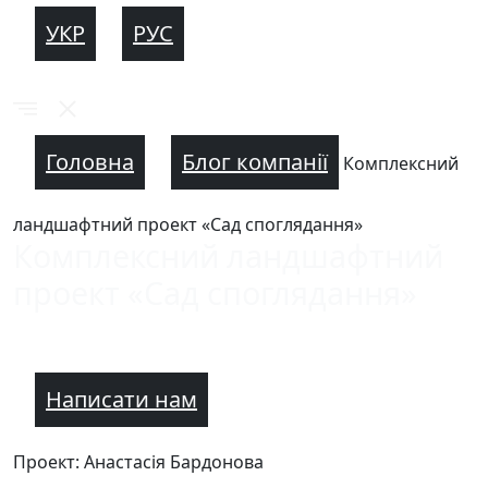
УКР
РУС
Головна
Блог компанії
Комплексний
ландшафтний проект «Cад споглядання»
Комплексний ландшафтний
проект «Cад споглядання»
Написати нам
Проект: Анастасія Бардонова