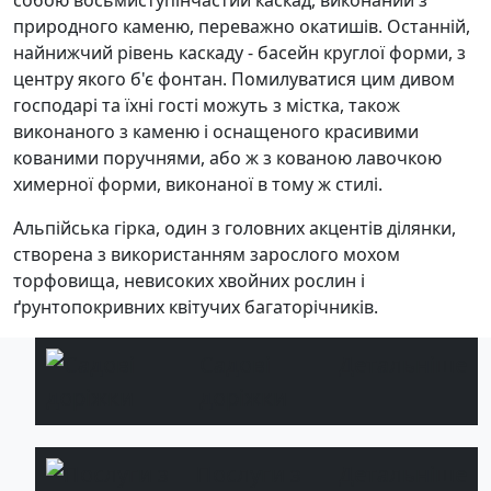
собою восьмиступінчастий каскад, виконаний з
природного каменю, переважно окатишів. Останній,
найнижчий рівень каскаду - басейн круглої форми, з
центру якого б'є фонтан. Помилуватися цим дивом
господарі та їхні гості можуть з містка, також
виконаного з каменю і оснащеного красивими
кованими поручнями, або ж з кованою лавочкою
химерної форми, виконаної в тому ж стилі.
Альпійська гірка, один з головних акцентів ділянки,
створена з використанням зарослого мохом
торфовища, невисоких хвойних рослин і
ґрунтопокривних квітучих багаторічників.
Садові
Детальніше
доріжки
Послуги з
Детальніше