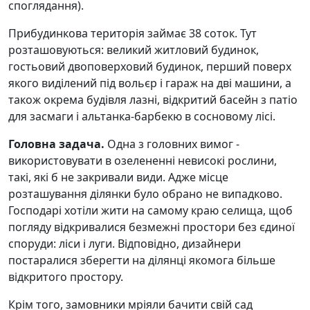
споглядання).
Прибудинкова територія займає 38 соток. Тут
розташовуються: великий житловий будинок,
гостьовий двоповерховий будинок, перший поверх
якого виділений під вольєр і гараж на дві машини, а
також окрема будівля лазні, відкритий басейн з патіо
для засмаги і альтанка-барбекю в сосновому лісі.
Головна задача.
Одна з головних вимог -
використовувати в озелененні невисокі рослини,
такі, які б не закривали види. Адже місце
розташування ділянки було обрано не випадково.
Господарі хотіли жити на самому краю селища, щоб
погляду відкривалися безмежні простори без єдиної
споруди: ліси і луги. Відповідно, дизайнери
постаралися зберегти на ділянці якомога більше
відкритого простору.
Крім того, замовники мріяли бачити свій сад