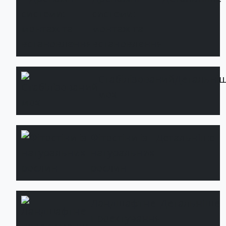
системи:
монтаж та
встановлення
Стабілізований
Детальні
мох
Фітостіни із
Детальніше
натуральних
рослин
Ландшафтне
Детальніше
проектування