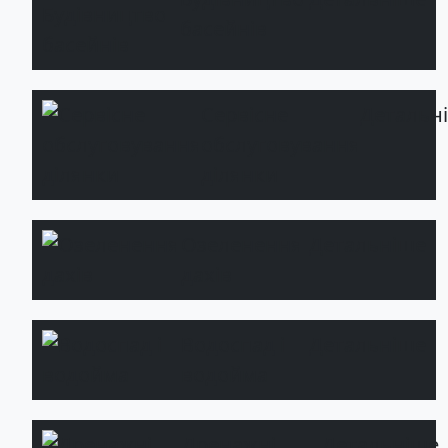
басейнів
Сервісне
Детальн
обслуговування
ділянки
Озеленення
Детальніше
дахів
Водоспад і
Детальніше
водойма
Дренажні
Детальніше